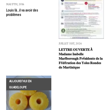
MAI 17TH, 2014
Louis là...il va avoir des
problèmes
JUILLET 31ST, 2026
𝐋𝐄𝐓𝐓𝐑𝐄 𝐎𝐔𝐕𝐄𝐑𝐓𝐄 À
𝐌𝐚𝐝𝐚𝐦𝐞 𝐈𝐬𝐚𝐛𝐞𝐥𝐥𝐞
𝐌𝐚𝐫𝐥𝐛𝐨𝐫𝐨𝐮𝐠𝐡 𝐏𝐫é𝐬𝐢𝐝𝐞𝐧𝐭𝐞 𝐝𝐞 𝐥𝐚
𝐅é𝐝é𝐫𝐚𝐭𝐢𝐨𝐧 𝐝𝐞𝐬 𝐘𝐨𝐥𝐞𝐬 𝐑𝐨𝐧𝐝𝐞𝐬
𝐝𝐞 𝐌𝐚𝐫𝐭𝐢𝐧𝐢𝐪𝐮𝐞
AUJOURD'HUI EN
GUADELOUPE