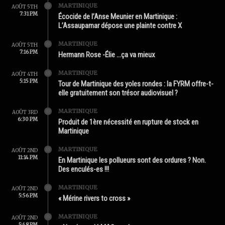
MARTINIQUE
AOÛT 5TH
7:31 PM
Écocide de l’Anse Meunier en Martinique :
L’Assaupamar dépose une plainte contre X
MARTINIQUE
AOÛT 5TH
7:16 PM
Hermann Rose -Élie …ça va mieux
MARTINIQUE
AOÛT 4TH
5:15 PM
Tour de Martinique des yoles rondes : la FYRM offre-t-
elle gratuitement son trésor audiovisuel ?
MARTINIQUE
AOÛT 3RD
6:30 PM
Produit de 1ère nécessité en rupture de stock en
Martinique
MARTINIQUE
AOÛT 2ND
11:14 PM
En Martinique les pollueurs sont des ordures ? Non.
Des enculés-es !!!
MARTINIQUE
AOÛT 2ND
5:56 PM
« Mérine rivers to cross »
MARTINIQUE
AOÛT 2ND
5:48 PM