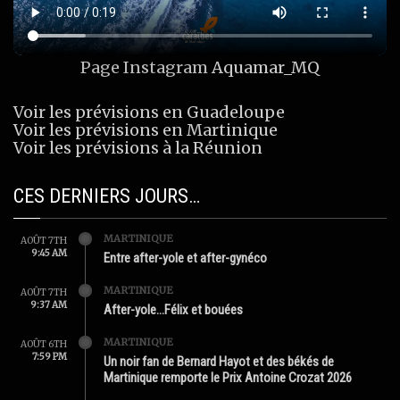
Page Instagram
Aquamar_MQ
Voir les prévisions en Guadeloupe
Voir les prévisions en Martinique
Voir les prévisions à la Réunion
CES DERNIERS JOURS…
MARTINIQUE
AOÛT 7TH
9:45 AM
Entre after-yole et after-gynéco
MARTINIQUE
AOÛT 7TH
9:37 AM
After-yole…Félix et bouées
MARTINIQUE
AOÛT 6TH
7:59 PM
Un noir fan de Bernard Hayot et des békés de
Martinique remporte le Prix Antoine Crozat 2026