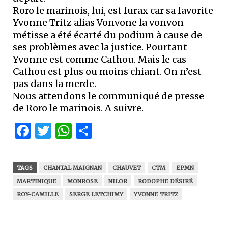
Roro le marinois, lui, est furax car sa favorite
Yvonne Tritz alias Vonvone la vonvon
métisse a été écarté du podium à cause de
ses problèmes avec la justice. Pourtant
Yvonne est comme Cathou. Mais le cas
Cathou est plus ou moins chiant. On n’est
pas dans la merde.
Nous attendons le communiqué de presse
de Roro le marinois. A suivre.
Facebook
Twitter
WhatsApp
Partager
TAGS
CHANTAL MAIGNAN
CHAUVET
CTM
EPMN
MARTINIQUE
MONROSE
NILOR
RODOPHE DÉSIRÉ
ROY-CAMILLE
SERGE LETCHIMY
YVONNE TRITZ