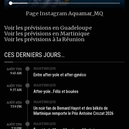
Page Instagram
Aquamar_MQ
Voir les prévisions en Guadeloupe
Voir les prévisions en Martinique
Voir les prévisions à la Réunion
CES DERNIERS JOURS…
MARTINIQUE
AOÛT 7TH
9:45 AM
Entre after-yole et after-gynéco
MARTINIQUE
AOÛT 7TH
9:37 AM
After-yole…Félix et bouées
MARTINIQUE
AOÛT 6TH
7:59 PM
Un noir fan de Bernard Hayot et des békés de
Martinique remporte le Prix Antoine Crozat 2026
MARTINIQUE
AOÛT 5TH
7:31 PM