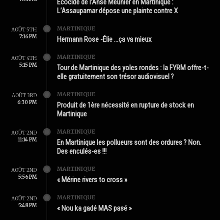
Écocide de l’Anse Meunier en Martinique :
L’Assaupamar dépose une plainte contre X
MARTINIQUE
AOÛT 5TH
7:16 PM
Hermann Rose -Élie …ça va mieux
MARTINIQUE
AOÛT 4TH
5:15 PM
Tour de Martinique des yoles rondes : la FYRM offre-t-
elle gratuitement son trésor audiovisuel ?
MARTINIQUE
AOÛT 3RD
6:30 PM
Produit de 1ère nécessité en rupture de stock en
Martinique
MARTINIQUE
AOÛT 2ND
11:14 PM
En Martinique les pollueurs sont des ordures ? Non.
Des enculés-es !!!
MARTINIQUE
AOÛT 2ND
5:56 PM
« Mérine rivers to cross »
MARTINIQUE
AOÛT 2ND
5:48 PM
« Nou ka gadé MAS pasé »