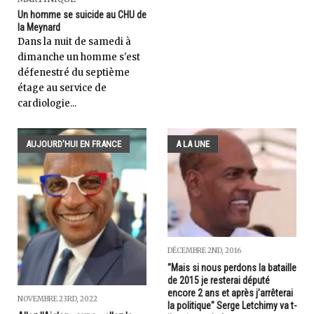
Un homme se suicide au CHU de
la Meynard
Dans la nuit de samedi à
dimanche un homme s'est
défenestré du septième
étage au service de
cardiologie...
AUJOURD'HUI EN FRANCE
A LA UNE
DÉCEMBRE 2ND, 2016
"Mais si nous perdons la bataille
de 2015 je resterai député
encore 2 ans et après j’arrêterai
NOVEMBRE 23RD, 2022
la politique" Serge Letchimy va t-