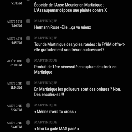
7:31 PM
Écocide de l’Anse Meunier en Martinique :
L’Assaupamar dépose une plainte contre X
MARTINIQUE
AOÛT 5TH
7:16 PM
Hermann Rose -Élie …ça va mieux
MARTINIQUE
AOÛT 4TH
5:15 PM
Tour de Martinique des yoles rondes : la FYRM offre-t-
elle gratuitement son trésor audiovisuel ?
MARTINIQUE
AOÛT 3RD
6:30 PM
Produit de 1ère nécessité en rupture de stock en
Martinique
MARTINIQUE
AOÛT 2ND
11:14 PM
En Martinique les pollueurs sont des ordures ? Non.
Des enculés-es !!!
MARTINIQUE
AOÛT 2ND
5:56 PM
« Mérine rivers to cross »
MARTINIQUE
AOÛT 2ND
5:48 PM
« Nou ka gadé MAS pasé »