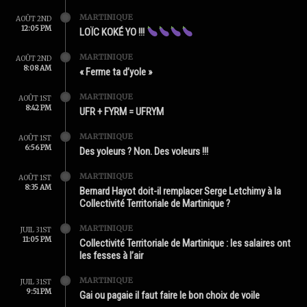
MARTINIQUE
AOÛT 2ND
12:05 PM
LOÏC KOKÉ YO !!!
MARTINIQUE
AOÛT 2ND
8:08 AM
« Ferme ta d’yole »
MARTINIQUE
AOÛT 1ST
8:42 PM
UFR + FYRM = UFRYM
MARTINIQUE
AOÛT 1ST
6:56 PM
Des yoleurs ? Non. Des voleurs !!!
MARTINIQUE
AOÛT 1ST
8:35 AM
Bernard Hayot doit-il remplacer Serge Letchimy à la
Collectivité Territoriale de Martinique ?
MARTINIQUE
JUIL 31ST
11:05 PM
Collectivité Territoriale de Martinique : les salaires ont
les fesses à l’air
MARTINIQUE
JUIL 31ST
9:51 PM
Gai ou pagaie il faut faire le bon choix de voile