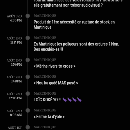
elle gratuitement son trésor audiovisuel ?
MARTINIQUE
AOÛT 3RD
6:30 PM
Produit de 1ère nécessité en rupture de stock en
Martinique
MARTINIQUE
AOÛT 2ND
11:14 PM
En Martinique les pollueurs sont des ordures ? Non.
Des enculés-es !!!
MARTINIQUE
AOÛT 2ND
5:56 PM
« Mérine rivers to cross »
MARTINIQUE
AOÛT 2ND
5:48 PM
« Nou ka gadé MAS pasé »
MARTINIQUE
AOÛT 2ND
12:05 PM
LOÏC KOKÉ YO !!!
MARTINIQUE
AOÛT 2ND
8:08 AM
« Ferme ta d’yole »
MARTINIQUE
AOÛT 1ST