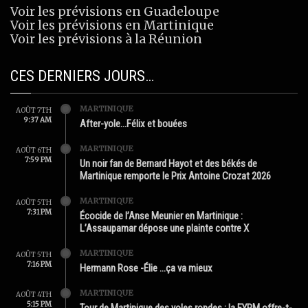
Voir les prévisions en Guadeloupe
Voir les prévisions en Martinique
Voir les prévisions à la Réunion
CES DERNIERS JOURS…
MARTINIQUE
AOÛT 7TH
9:37 AM
After-yole…Félix et bouées
MARTINIQUE
AOÛT 6TH
7:59 PM
Un noir fan de Bernard Hayot et des békés de
Martinique remporte le Prix Antoine Crozat 2026
MARTINIQUE
AOÛT 5TH
7:31 PM
Écocide de l’Anse Meunier en Martinique :
L’Assaupamar dépose une plainte contre X
MARTINIQUE
AOÛT 5TH
7:16 PM
Hermann Rose -Élie …ça va mieux
MARTINIQUE
AOÛT 4TH
5:15 PM
Tour de Martinique des yoles rondes : la FYRM offre-t-