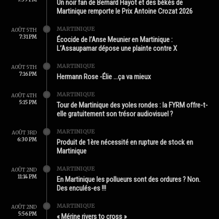
Un noir fan de Bernard Hayot et des békés de
Martinique remporte le Prix Antoine Crozat 2026
MARTINIQUE
AOÛT 5TH
7:31 PM
Écocide de l’Anse Meunier en Martinique :
L’Assaupamar dépose une plainte contre X
MARTINIQUE
AOÛT 5TH
7:16 PM
Hermann Rose -Élie …ça va mieux
MARTINIQUE
AOÛT 4TH
5:15 PM
Tour de Martinique des yoles rondes : la FYRM offre-t-
elle gratuitement son trésor audiovisuel ?
MARTINIQUE
AOÛT 3RD
6:30 PM
Produit de 1ère nécessité en rupture de stock en
Martinique
MARTINIQUE
AOÛT 2ND
11:14 PM
En Martinique les pollueurs sont des ordures ? Non.
Des enculés-es !!!
MARTINIQUE
AOÛT 2ND
5:56 PM
« Mérine rivers to cross »