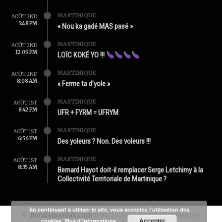
MARTINIQUE
AOÛT 2ND
5:48 PM
« Nou ka gadé MAS pasé »
MARTINIQUE
AOÛT 2ND
12:05 PM
LOÏC KOKÉ YO !!!
MARTINIQUE
AOÛT 2ND
8:08 AM
« Ferme ta d’yole »
MARTINIQUE
AOÛT 1ST
8:42 PM
UFR + FYRM = UFRYM
MARTINIQUE
AOÛT 1ST
6:56 PM
Des yoleurs ? Non. Des voleurs !!!
MARTINIQUE
AOÛT 1ST
8:35 AM
Bernard Hayot doit-il remplacer Serge Letchimy à la
Collectivité Territoriale de Martinique ?
En continuant à utiliser le site, vous acceptez l’utilisation des
©
Bondamanjak.com
1994-2020 - Tous droits réservés
Accepter
cookies.
Plus d’informations