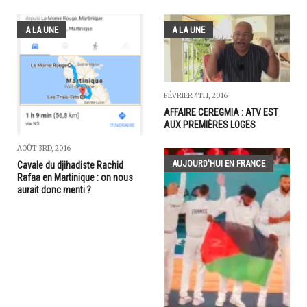
A LA UNE
A LA UNE
FÉVRIER 4TH, 2016
AFFAIRE CEREGMIA : ATV EST
AUX PREMIÈRES LOGES
AOÛT 3RD, 2016
AUJOURD'HUI EN FRANCE
Cavale du djihadiste Rachid
Rafaa en Martinique : on nous
aurait donc menti ?