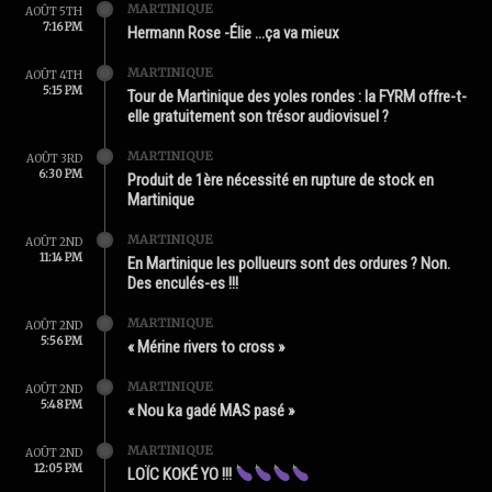
MARTINIQUE
AOÛT 5TH
7:16 PM
Hermann Rose -Élie …ça va mieux
MARTINIQUE
AOÛT 4TH
5:15 PM
Tour de Martinique des yoles rondes : la FYRM offre-t-
elle gratuitement son trésor audiovisuel ?
MARTINIQUE
AOÛT 3RD
6:30 PM
Produit de 1ère nécessité en rupture de stock en
Martinique
MARTINIQUE
AOÛT 2ND
11:14 PM
En Martinique les pollueurs sont des ordures ? Non.
Des enculés-es !!!
MARTINIQUE
AOÛT 2ND
5:56 PM
« Mérine rivers to cross »
MARTINIQUE
AOÛT 2ND
5:48 PM
« Nou ka gadé MAS pasé »
MARTINIQUE
AOÛT 2ND
12:05 PM
LOÏC KOKÉ YO !!!