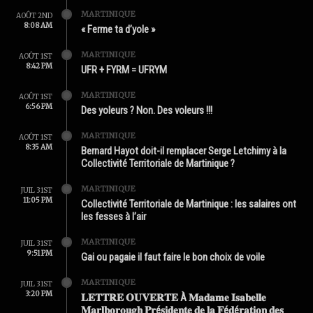
MARTINIQUE
AOÛT 2ND
8:08 AM
« Ferme ta d’yole »
MARTINIQUE
AOÛT 1ST
8:42 PM
UFR + FYRM = UFRYM
MARTINIQUE
AOÛT 1ST
6:56 PM
Des yoleurs ? Non. Des voleurs !!!
MARTINIQUE
AOÛT 1ST
8:35 AM
Bernard Hayot doit-il remplacer Serge Letchimy à la
Collectivité Territoriale de Martinique ?
MARTINIQUE
JUIL 31ST
11:05 PM
Collectivité Territoriale de Martinique : les salaires ont
les fesses à l’air
MARTINIQUE
JUIL 31ST
9:51 PM
Gai ou pagaie il faut faire le bon choix de voile
MARTINIQUE
JUIL 31ST
3:20 PM
𝐋𝐄𝐓𝐓𝐑𝐄 𝐎𝐔𝐕𝐄𝐑𝐓𝐄 À 𝐌𝐚𝐝𝐚𝐦𝐞 𝐈𝐬𝐚𝐛𝐞𝐥𝐥𝐞
𝐌𝐚𝐫𝐥𝐛𝐨𝐫𝐨𝐮𝐠𝐡 𝐏𝐫é𝐬𝐢𝐝𝐞𝐧𝐭𝐞 𝐝𝐞 𝐥𝐚 𝐅é𝐝é𝐫𝐚𝐭𝐢𝐨𝐧 𝐝𝐞𝐬