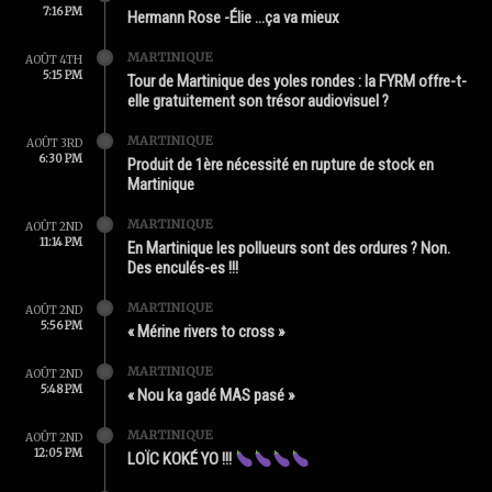
7:16 PM
Hermann Rose -Élie …ça va mieux
MARTINIQUE
AOÛT 4TH
5:15 PM
Tour de Martinique des yoles rondes : la FYRM offre-t-
elle gratuitement son trésor audiovisuel ?
MARTINIQUE
AOÛT 3RD
6:30 PM
Produit de 1ère nécessité en rupture de stock en
Martinique
MARTINIQUE
AOÛT 2ND
11:14 PM
En Martinique les pollueurs sont des ordures ? Non.
Des enculés-es !!!
MARTINIQUE
AOÛT 2ND
5:56 PM
« Mérine rivers to cross »
MARTINIQUE
AOÛT 2ND
5:48 PM
« Nou ka gadé MAS pasé »
MARTINIQUE
AOÛT 2ND
12:05 PM
LOÏC KOKÉ YO !!!