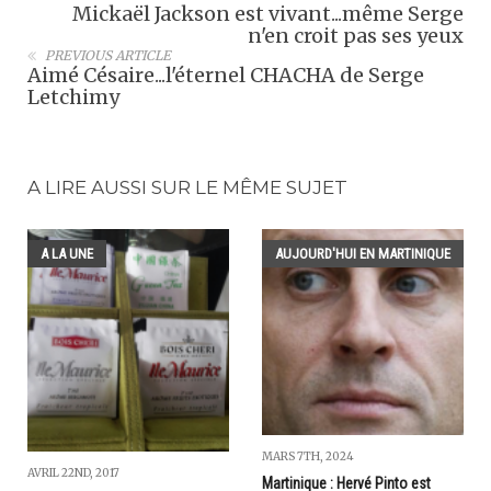
Mickaël Jackson est vivant...même Serge
n'en croit pas ses yeux
PREVIOUS ARTICLE
Aimé Césaire...l'éternel CHACHA de Serge
Letchimy
A LIRE AUSSI SUR LE MÊME SUJET
A LA UNE
AUJOURD'HUI EN MARTINIQUE
MARS 7TH, 2024
AVRIL 22ND, 2017
Martinique : Hervé Pinto est