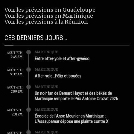
Voir les prévisions en Guadeloupe
Voir les prévisions en Martinique
Voir les prévisions à la Réunion
CES DERNIERS JOURS…
MARTINIQUE
AOÛT 7TH
9:45 AM
Entre after-yole et after-gynéco
MARTINIQUE
AOÛT 7TH
9:37 AM
After-yole…Félix et bouées
MARTINIQUE
AOÛT 6TH
7:59 PM
Un noir fan de Bernard Hayot et des békés de
Martinique remporte le Prix Antoine Crozat 2026
MARTINIQUE
AOÛT 5TH
7:31 PM
Écocide de l’Anse Meunier en Martinique :
L’Assaupamar dépose une plainte contre X
MARTINIQUE
AOÛT 5TH