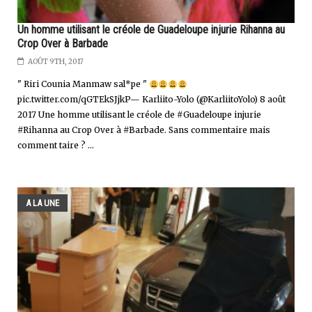
Un homme utilisant le créole de Guadeloupe injurie Rihanna au
Crop Over à Barbade
AOÛT 9TH, 2017
" Riri Counia Manmaw sal*pe "
pic.twitter.com/qGTEkSJjkP— Karliito-Yolo (@KarliitoYolo) 8 août
2017 Une homme utilisant le créole de #Guadeloupe injurie
#Rihanna au Crop Over à #Barbade. Sans commentaire mais
comment taire ? ...
A LA UNE