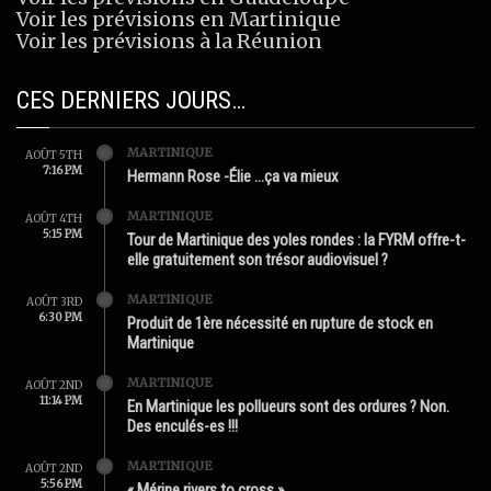
Voir les prévisions en Martinique
Voir les prévisions à la Réunion
CES DERNIERS JOURS…
MARTINIQUE
AOÛT 5TH
7:16 PM
Hermann Rose -Élie …ça va mieux
MARTINIQUE
AOÛT 4TH
5:15 PM
Tour de Martinique des yoles rondes : la FYRM offre-t-
elle gratuitement son trésor audiovisuel ?
MARTINIQUE
AOÛT 3RD
6:30 PM
Produit de 1ère nécessité en rupture de stock en
Martinique
MARTINIQUE
AOÛT 2ND
11:14 PM
En Martinique les pollueurs sont des ordures ? Non.
Des enculés-es !!!
MARTINIQUE
AOÛT 2ND
5:56 PM
« Mérine rivers to cross »