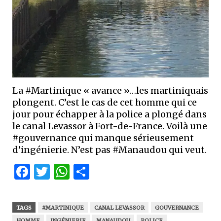
La #Martinique « avance »…les martiniquais
plongent. C’est le cas de cet homme qui ce
jour pour échapper à la police a plongé dans
le canal Levassor à Fort-de-France. Voilà une
#gouvernance qui manque sérieusement
d’ingénierie. N’est pas #Manaudou qui veut.
Facebook
Twitter
WhatsApp
Partager
TAGS
#MARTINIQUE
CANAL LEVASSOR
GOUVERNANCE
HOMME
INGÉNIERIE
MANAUDOU
POLICE