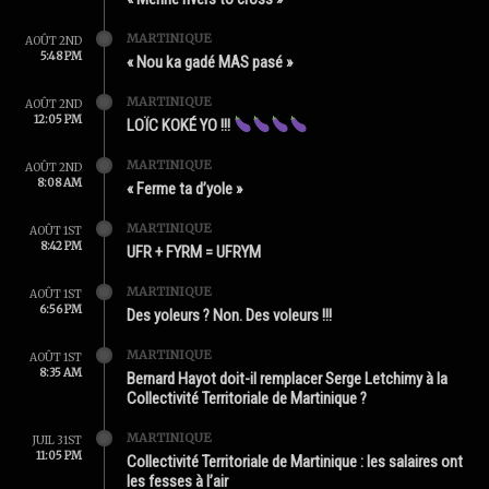
MARTINIQUE
AOÛT 2ND
5:48 PM
« Nou ka gadé MAS pasé »
MARTINIQUE
AOÛT 2ND
12:05 PM
LOÏC KOKÉ YO !!!
MARTINIQUE
AOÛT 2ND
8:08 AM
« Ferme ta d’yole »
MARTINIQUE
AOÛT 1ST
8:42 PM
UFR + FYRM = UFRYM
MARTINIQUE
AOÛT 1ST
6:56 PM
Des yoleurs ? Non. Des voleurs !!!
MARTINIQUE
AOÛT 1ST
8:35 AM
Bernard Hayot doit-il remplacer Serge Letchimy à la
Collectivité Territoriale de Martinique ?
MARTINIQUE
JUIL 31ST
11:05 PM
Collectivité Territoriale de Martinique : les salaires ont
les fesses à l’air