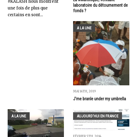
#KALASH nous montrent
laboratoire du détournement de
une fois de plus que
fonds ?
certains en sont...
A LA UNE
MAI 14TH, 2019
J'me branle under my umbrella
A LA UNE
AUJOURD'HUI EN FRANCE
FÉVRIER 5TH, 2014