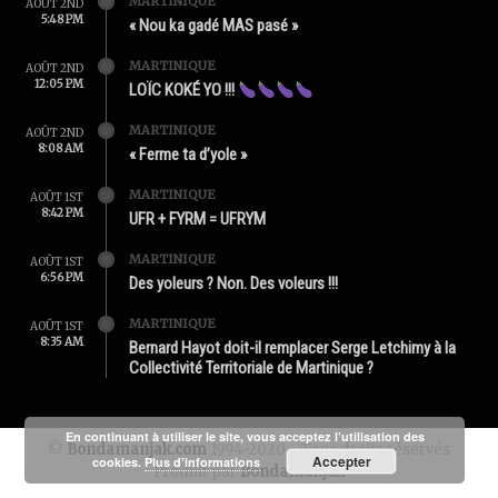
MARTINIQUE
AOÛT 2ND
5:48 PM
« Nou ka gadé MAS pasé »
MARTINIQUE
AOÛT 2ND
12:05 PM
LOÏC KOKÉ YO !!!
MARTINIQUE
AOÛT 2ND
8:08 AM
« Ferme ta d’yole »
MARTINIQUE
AOÛT 1ST
8:42 PM
UFR + FYRM = UFRYM
MARTINIQUE
AOÛT 1ST
6:56 PM
Des yoleurs ? Non. Des voleurs !!!
MARTINIQUE
AOÛT 1ST
8:35 AM
Bernard Hayot doit-il remplacer Serge Letchimy à la
Collectivité Territoriale de Martinique ?
En continuant à utiliser le site, vous acceptez l’utilisation des
©
Bondamanjak.com
1994-2020 - Tous droits réservés
Accepter
cookies.
Plus d’informations
Produit par
Bondamanjak