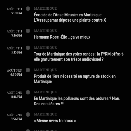
MARTINIQUE
AOÛT 5TH
7:31 PM
Écocide de l’Anse Meunier en Martinique :
L’Assaupamar dépose une plainte contre X
MARTINIQUE
AOÛT 5TH
7:16 PM
Hermann Rose -Élie …ça va mieux
MARTINIQUE
AOÛT 4TH
5:15 PM
Tour de Martinique des yoles rondes : la FYRM offre-t-
elle gratuitement son trésor audiovisuel ?
MARTINIQUE
AOÛT 3RD
6:30 PM
Produit de 1ère nécessité en rupture de stock en
Martinique
MARTINIQUE
AOÛT 2ND
11:14 PM
En Martinique les pollueurs sont des ordures ? Non.
Des enculés-es !!!
MARTINIQUE
AOÛT 2ND
5:56 PM
« Mérine rivers to cross »