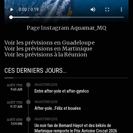
Page Instagram
Aquamar_MQ
Voir les prévisions en Guadeloupe
Voir les prévisions en Martinique
Voir les prévisions à la Réunion
CES DERNIERS JOURS…
MARTINIQUE
AOÛT 7TH
9:45 AM
Entre after-yole et after-gynéco
MARTINIQUE
AOÛT 7TH
9:37 AM
After-yole…Félix et bouées
MARTINIQUE
AOÛT 6TH
7:59 PM
Un noir fan de Bernard Hayot et des békés de
Martinique remporte le Prix Antoine Crozat 2026