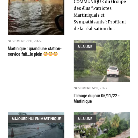
COMMUNIQUE du Groupe
des élus "Patriotes
Martiniquais et
Sympathisants": Profitant
de la réalisation du...
NOVEMBRE 7TH, 2022
A LA UNE
Martinique : quand une station-
service fait...le plein
NOVEMBRE 6TH, 2022
L'image du jour 06/11/22 -
Martinique
AUJOURD'HUI EN MARTINIQUE
A LA UNE