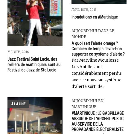
AVRIL 18TH, 2013
Inondations en #Martinique
AUJOURD'HUI DANS LE
MONDE
A quoi sert l'alerte orange ?
Combien de temps devra-t-on
MAI 8TH, 2016
supporter ce système d'alerte ?
Jazz Festival Saint Lucie, des
Par Maryline Mouriesse
milliers de martiniquais sont au
Les Antilles ont
Festival de Jazz de Ste Lucie
considérablement perdu
avec ce nouveau système
d'alerte sorti de...
AUJOURD'HUI EN
A LA UNE
MARTINIQUE
#MARTINIQUE : LE GASPILLAGE
ABSURDE DE L'ARGENT PUBLIC
AU SERVICE DE LA
PROPAGANDE ÉLECTORALISTE