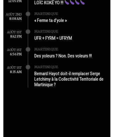
12:05 PM
LOÏC KOKÉ YO !!!
MARTINIQUE
AOÛT 2ND
8:08 AM
« Ferme ta d’yole »
MARTINIQUE
AOÛT 1ST
8:42 PM
UFR + FYRM = UFRYM
MARTINIQUE
AOÛT 1ST
6:56 PM
Des yoleurs ? Non. Des voleurs !!!
MARTINIQUE
AOÛT 1ST
8:35 AM
Bernard Hayot doit-il remplacer Serge
Letchimy à la Collectivité Territoriale de
Martinique ?