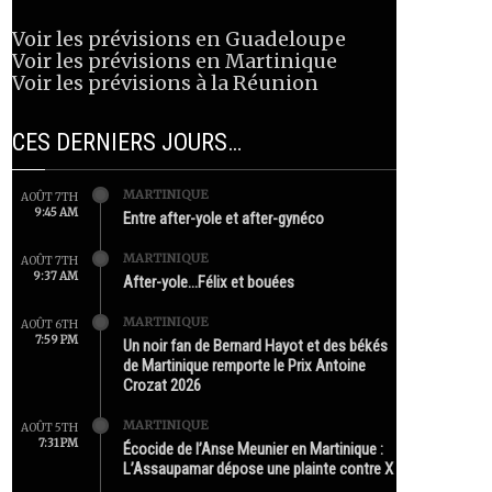
Voir les prévisions en Guadeloupe
Voir les prévisions en Martinique
Voir les prévisions à la Réunion
CES DERNIERS JOURS…
MARTINIQUE
AOÛT 7TH
9:45 AM
Entre after-yole et after-gynéco
MARTINIQUE
AOÛT 7TH
9:37 AM
After-yole…Félix et bouées
MARTINIQUE
AOÛT 6TH
7:59 PM
Un noir fan de Bernard Hayot et des békés
de Martinique remporte le Prix Antoine
Crozat 2026
MARTINIQUE
AOÛT 5TH
7:31 PM
Écocide de l’Anse Meunier en Martinique :
L’Assaupamar dépose une plainte contre X