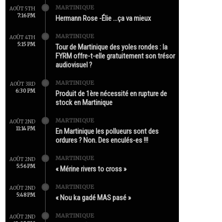
MARTINIQUE
AOÛT 5TH
7:16 PM
Hermann Rose -Élie …ça va mieux
MARTINIQUE
AOÛT 4TH
5:15 PM
Tour de Martinique des yoles rondes : la
FYRM offre-t-elle gratuitement son trésor
audiovisuel ?
MARTINIQUE
AOÛT 3RD
6:30 PM
Produit de 1ère nécessité en rupture de
stock en Martinique
MARTINIQUE
AOÛT 2ND
11:14 PM
En Martinique les pollueurs sont des
ordures ? Non. Des enculés-es !!!
MARTINIQUE
AOÛT 2ND
5:56 PM
« Mérine rivers to cross »
MARTINIQUE
AOÛT 2ND
5:48 PM
« Nou ka gadé MAS pasé »
MARTINIQUE
AOÛT 2ND