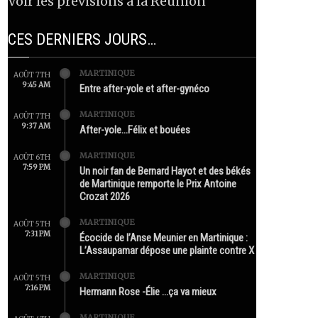
Voir les prévisions à la Réunion
CES DERNIERS JOURS…
MARTINIQUE
AOÛT 7TH
9:45 AM
Entre after-yole et after-gynéco
MARTINIQUE
AOÛT 7TH
9:37 AM
After-yole…Félix et bouées
MARTINIQUE
AOÛT 6TH
7:59 PM
Un noir fan de Bernard Hayot et des békés
de Martinique remporte le Prix Antoine
Crozat 2026
MARTINIQUE
AOÛT 5TH
7:31 PM
Écocide de l’Anse Meunier en Martinique :
L’Assaupamar dépose une plainte contre X
MARTINIQUE
AOÛT 5TH
7:16 PM
Hermann Rose -Élie …ça va mieux
MARTINIQUE