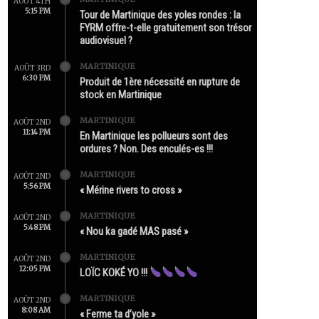
AOÛT 4TH
5:15 PM
Tour de Martinique des yoles rondes : la
FYRM offre-t-elle gratuitement son trésor
audiovisuel ?
MARTINIQUE
AOÛT 3RD
6:30 PM
Produit de 1ère nécessité en rupture de
stock en Martinique
MARTINIQUE
AOÛT 2ND
11:14 PM
En Martinique les pollueurs sont des
ordures ? Non. Des enculés-es !!!
MARTINIQUE
AOÛT 2ND
5:56 PM
« Mérine rivers to cross »
MARTINIQUE
AOÛT 2ND
5:48 PM
« Nou ka gadé MAS pasé »
MARTINIQUE
AOÛT 2ND
12:05 PM
LOÏC KOKÉ YO !!!
MARTINIQUE
AOÛT 2ND
8:08 AM
« Ferme ta d’yole »