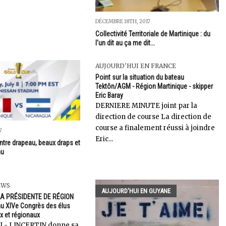
DÉCEMBRE 18TH, 2017
Collectivité Territoriale de Martinique : du
l'un dit au ça me dit...
AUJOURD'HUI EN FRANCE
Point sur la situation du bateau
Tektôn/AGM - Région Martinique - skipper
Eric Baray
DERNIERE MINUTE joint par la
direction de course La direction de
course a finalement réussi à joindre
7
Eric...
ntre drapeau, beaux draps et
au
EWS
AUJOURD'HUI EN GUYANE
LA PRÉSIDENTE DE RÉGION
 XIVe Congrès des élus
 et régionaux
EL- LINCERTIN donne sa