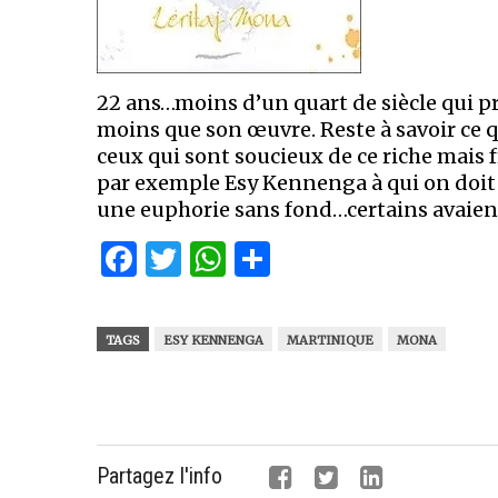
22 ans…moins d’un quart de siècle qui p
moins que son œuvre. Reste à savoir ce qu
ceux qui sont soucieux de ce riche mais f
par exemple Esy Kennenga à qui on doit 
une euphorie sans fond…certains avaie
Facebook
Twitter
WhatsApp
Partager
TAGS
ESY KENNENGA
MARTINIQUE
MONA
Partagez l'info