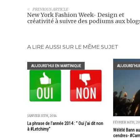
PREVIOUS ARTICLE
New York Fashion Week- Design et
créativité à suivre des podiums aux blog
A LIRE AUSSI SUR LE MÊME SUJET
AUJOURD'HUI EN MARTINIQUE
AUJOURD'HUI
JANVIER 11TH, 2014
FÉVRIER 14TH, 20
La phrase de l'année 2014 : " Oui j'ai dit non
à #Letchimy"
Wélélé Bann aux
cendres- #Carn