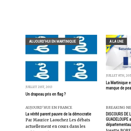
AUJOURD'HUI EN MARTINIQUE
A LA UNE
JUILLET 8TH, 201
La Martinique e
JUILLET 21ST, 2013
manque de pe
Un drapeau pris en flag ?
AUJOURD'HUI EN FRANCE
BREAKING N
La vérité parent pauvre de la démocratie
DISCOURS DE 
GUADELOUPE au
Par Maurice Laouchez Les débats
départementaux
actuellement en cours dans les
Josette BOR