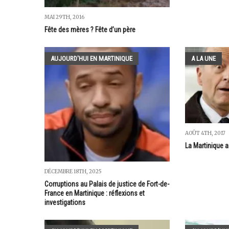
MAI 29TH, 2016
Fête des mères ? Fête d’un père
AUJOURD'HUI EN MARTINIQUE
A LA UNE
AOÛT 4TH, 2017
La Martinique 
DÉCEMBRE 18TH, 2025
Corruptions au Palais de justice de Fort-de-
France en Martinique : réflexions et
investigations