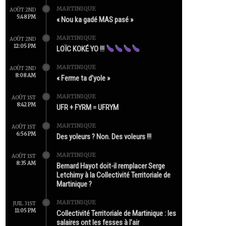
MARTINIQUE
AOÛT 2ND
5:48 PM
« Nou ka gadé MAS pasé »
MARTINIQUE
AOÛT 2ND
12:05 PM
LOÏC KOKÉ YO !!!
MARTINIQUE
AOÛT 2ND
8:08 AM
« Ferme ta d’yole »
MARTINIQUE
AOÛT 1ST
8:42 PM
UFR + FYRM = UFRYM
MARTINIQUE
AOÛT 1ST
6:56 PM
Des yoleurs ? Non. Des voleurs !!!
MARTINIQUE
AOÛT 1ST
8:35 AM
Bernard Hayot doit-il remplacer Serge
Letchimy à la Collectivité Territoriale de
Martinique ?
MARTINIQUE
JUIL 31ST
11:05 PM
Collectivité Territoriale de Martinique : les
salaires ont les fesses à l’air