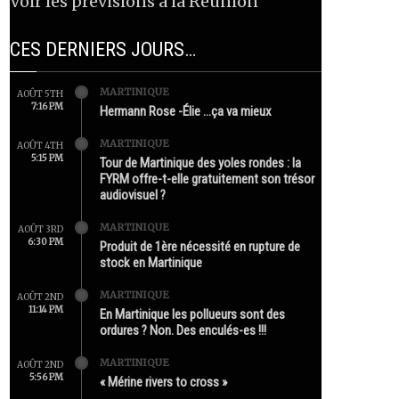
Voir les prévisions à la Réunion
CES DERNIERS JOURS…
MARTINIQUE
AOÛT 5TH
7:16 PM
Hermann Rose -Élie …ça va mieux
MARTINIQUE
AOÛT 4TH
5:15 PM
Tour de Martinique des yoles rondes : la
FYRM offre-t-elle gratuitement son trésor
audiovisuel ?
MARTINIQUE
AOÛT 3RD
6:30 PM
Produit de 1ère nécessité en rupture de
stock en Martinique
MARTINIQUE
AOÛT 2ND
11:14 PM
En Martinique les pollueurs sont des
ordures ? Non. Des enculés-es !!!
MARTINIQUE
AOÛT 2ND
5:56 PM
« Mérine rivers to cross »