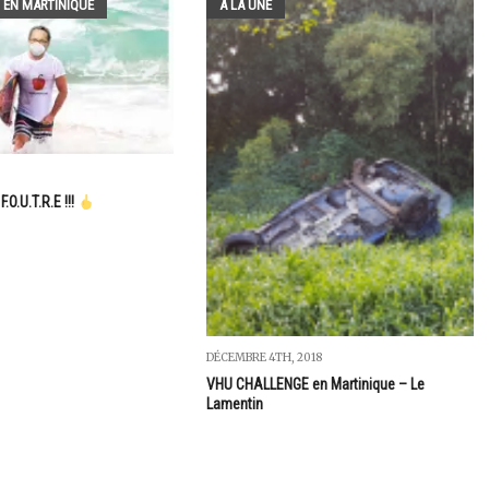
 EN MARTINIQUE
A LA UNE
.O.U.T.R.E !!!
DÉCEMBRE 4TH, 2018
VHU CHALLENGE en Martinique – Le
Lamentin