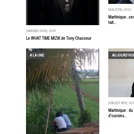
MAI 15TH, 2023
Martinique...ce
tait...
JANVIER 24TH, 2019
Le WHAT TIME MIZIK de Tony Chasseur
A LA UNE
AUJOURD'HUI
JUILLET 8TH, 20
Martinique : du 
d'oursins...