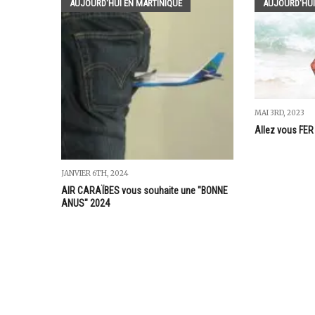
AUJOURD'HUI EN MARTINIQUE
AUJOURD'HUI
MAI 3RD, 2023
Allez vous FER F
JANVIER 6TH, 2024
AIR CARAÏBES vous souhaite une "BONNE
ANUS" 2024