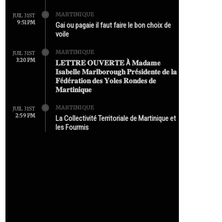
MARTINIQUE
JUIL 31ST
9:51 PM
Gai ou pagaie il faut faire le bon choix de
voile
MARTINIQUE
JUIL 31ST
3:20 PM
𝐋𝐄𝐓𝐓𝐑𝐄 𝐎𝐔𝐕𝐄𝐑𝐓𝐄 À 𝐌𝐚𝐝𝐚𝐦𝐞
𝐈𝐬𝐚𝐛𝐞𝐥𝐥𝐞 𝐌𝐚𝐫𝐥𝐛𝐨𝐫𝐨𝐮𝐠𝐡 𝐏𝐫é𝐬𝐢𝐝𝐞𝐧𝐭𝐞 𝐝𝐞 𝐥𝐚
𝐅é𝐝é𝐫𝐚𝐭𝐢𝐨𝐧 𝐝𝐞𝐬 𝐘𝐨𝐥𝐞𝐬 𝐑𝐨𝐧𝐝𝐞𝐬 𝐝𝐞
𝐌𝐚𝐫𝐭𝐢𝐧𝐢𝐪𝐮𝐞
MARTINIQUE
JUIL 31ST
2:59 PM
La Collectivité Territoriale de Martinique et
les Fourmis