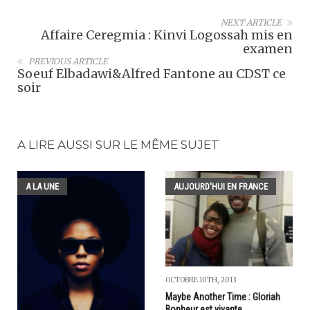
NEXT ARTICLE
Affaire Ceregmia : Kinvi Logossah mis en
examen
PREVIOUS ARTICLE
Soeuf Elbadawi&Alfred Fantone au CDST ce
soir
A LIRE AUSSI SUR LE MÊME SUJET
A LA UNE
AUJOURD'HUI EN FRANCE
OCTOBRE 10TH, 2013
Maybe Another Time : Gloriah
Bonheur est vivante