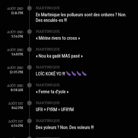
MARTINIQUE
AOÛT 2ND
11:14 PM
En Martinique les pollueurs sont des ordures ? Non.
Des enculés-es !!!
MARTINIQUE
AOÛT 2ND
5:56 PM
« Mérine rivers to cross »
MARTINIQUE
AOÛT 2ND
5:48 PM
« Nou ka gadé MAS pasé »
MARTINIQUE
AOÛT 2ND
12:05 PM
LOÏC KOKÉ YO !!!
MARTINIQUE
AOÛT 2ND
8:08 AM
« Ferme ta d’yole »
MARTINIQUE
AOÛT 1ST
8:42 PM
UFR + FYRM = UFRYM
MARTINIQUE
AOÛT 1ST
6:56 PM
Des yoleurs ? Non. Des voleurs !!!