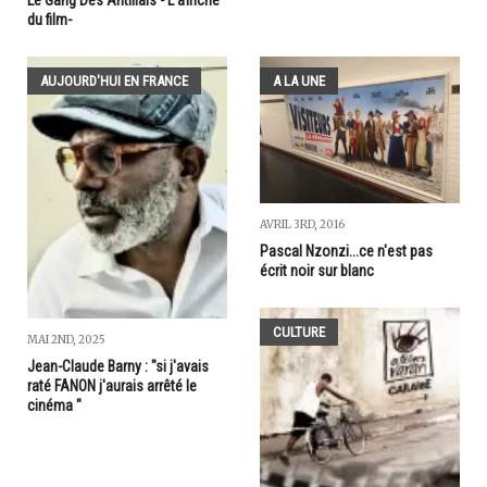
Le Gang Des Antillais - L'affiche
du film-
AUJOURD'HUI EN FRANCE
A LA UNE
AVRIL 3RD, 2016
Pascal Nzonzi...ce n'est pas
écrit noir sur blanc
CULTURE
MAI 2ND, 2025
Jean-Claude Barny : "si j'avais
raté FANON j'aurais arrêté le
cinéma "