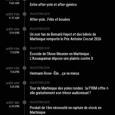
9:45 AM
Entre after-yole et after-gynéco
MARTINIQUE
AOÛT 7TH
9:37 AM
After-yole…Félix et bouées
MARTINIQUE
AOÛT 6TH
7:59 PM
Un noir fan de Bernard Hayot et des békés de
Martinique remporte le Prix Antoine Crozat 2026
MARTINIQUE
AOÛT 5TH
7:31 PM
Écocide de l’Anse Meunier en Martinique :
L’Assaupamar dépose une plainte contre X
MARTINIQUE
AOÛT 5TH
7:16 PM
Hermann Rose -Élie …ça va mieux
MARTINIQUE
AOÛT 4TH
5:15 PM
Tour de Martinique des yoles rondes : la FYRM offre-t-
elle gratuitement son trésor audiovisuel ?
MARTINIQUE
AOÛT 3RD
6:30 PM
Produit de 1ère nécessité en rupture de stock en
Martinique