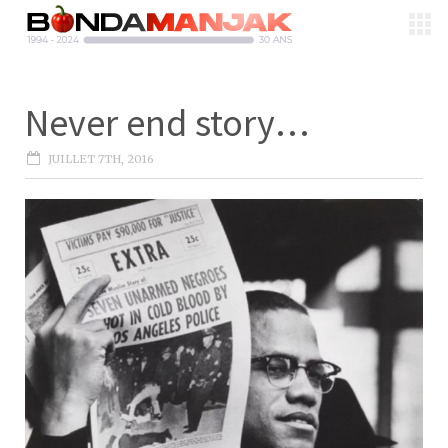
Never end story…
JUILLET 7TH, 2016