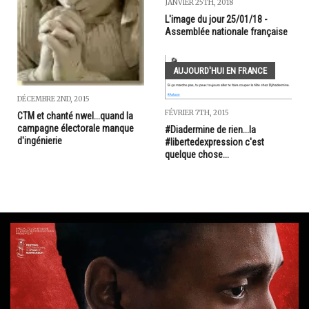
JANVIER 25TH, 2018
L'image du jour 25/01/18 -
Assemblée nationale française
AUJOURD'HUI EN FRANCE
DÉCEMBRE 2ND, 2015
FÉVRIER 7TH, 2015
CTM et chanté nwel...quand la
campagne électorale manque
#Diadermine de rien...la
d'ingénierie
#libertedexpression c'est
quelque chose...