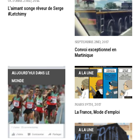
OCTOBRE 23RD, 2014
L'aimant songe rêveur de Serge
#Letchimy
SEPTEMBRE 2ND, 2017
Convoi exceptionnel en
Martinique
AUJOURD'HUI DANS LE
A LA UNE
MONDE
MARS 19TH, 2017
La France, Mode d'emploi
A LA UNE