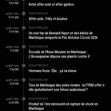
9:45 AM
Entre after-yole et after-gynéco
MARTINIQUE
AOÛT 7TH
9:37 AM
After-yole…Félix et bouées
MARTINIQUE
AOÛT 6TH
7:59 PM
Un noir fan de Bernard Hayot et des békés de
Martinique remporte le Prix Antoine Crozat 2026
MARTINIQUE
AOÛT 5TH
7:31 PM
Écocide de l’Anse Meunier en Martinique :
L’Assaupamar dépose une plainte contre X
MARTINIQUE
AOÛT 5TH
7:16 PM
Hermann Rose -Élie …ça va mieux
MARTINIQUE
AOÛT 4TH
5:15 PM
Tour de Martinique des yoles rondes : la FYRM offre-t-
elle gratuitement son trésor audiovisuel ?
MARTINIQUE
AOÛT 3RD
6:30 PM
Produit de 1ère nécessité en rupture de stock en
Martinique