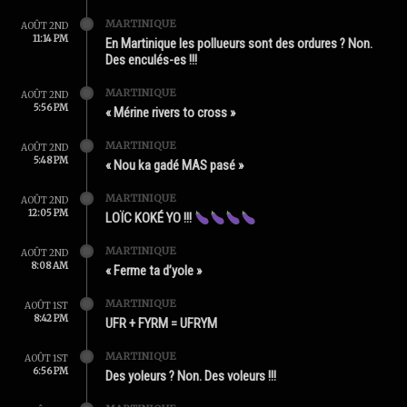
MARTINIQUE
AOÛT 2ND
11:14 PM
En Martinique les pollueurs sont des ordures ? Non.
Des enculés-es !!!
MARTINIQUE
AOÛT 2ND
5:56 PM
« Mérine rivers to cross »
MARTINIQUE
AOÛT 2ND
5:48 PM
« Nou ka gadé MAS pasé »
MARTINIQUE
AOÛT 2ND
12:05 PM
LOÏC KOKÉ YO !!!
MARTINIQUE
AOÛT 2ND
8:08 AM
« Ferme ta d’yole »
MARTINIQUE
AOÛT 1ST
8:42 PM
UFR + FYRM = UFRYM
MARTINIQUE
AOÛT 1ST
6:56 PM
Des yoleurs ? Non. Des voleurs !!!