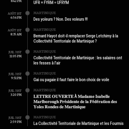
8:42 PM
UFR + FYRM = UFRYM
MARTINIQUE
AOÛT 1ST
6:56 PM
Des yoleurs ? Non. Des voleurs !!!
MARTINIQUE
AOÛT 1ST
8:35 AM
Bernard Hayot doit-il remplacer Serge Letchimy à la
Collectivité Territoriale de Martinique ?
MARTINIQUE
JUIL 31ST
11:05 PM
Collectivité Territoriale de Martinique : les salaires ont
les fesses à l’air
MARTINIQUE
JUIL 31ST
9:51 PM
Gai ou pagaie il faut faire le bon choix de voile
MARTINIQUE
JUIL 31ST
3:20 PM
𝐋𝐄𝐓𝐓𝐑𝐄 𝐎𝐔𝐕𝐄𝐑𝐓𝐄 À 𝐌𝐚𝐝𝐚𝐦𝐞 𝐈𝐬𝐚𝐛𝐞𝐥𝐥𝐞
𝐌𝐚𝐫𝐥𝐛𝐨𝐫𝐨𝐮𝐠𝐡 𝐏𝐫é𝐬𝐢𝐝𝐞𝐧𝐭𝐞 𝐝𝐞 𝐥𝐚 𝐅é𝐝é𝐫𝐚𝐭𝐢𝐨𝐧 𝐝𝐞𝐬
𝐘𝐨𝐥𝐞𝐬 𝐑𝐨𝐧𝐝𝐞𝐬 𝐝𝐞 𝐌𝐚𝐫𝐭𝐢𝐧𝐢𝐪𝐮𝐞
MARTINIQUE
JUIL 31ST
2:59 PM
La Collectivité Territoriale de Martinique et les Fourmis