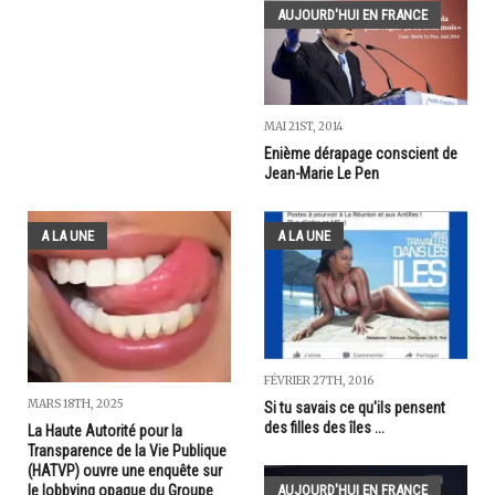
AUJOURD'HUI EN FRANCE
MAI 21ST, 2014
Enième dérapage conscient de
Jean-Marie Le Pen
A LA UNE
A LA UNE
FÉVRIER 27TH, 2016
MARS 18TH, 2025
Si tu savais ce qu'ils pensent
des filles des îles ...
La Haute Autorité pour la
Transparence de la Vie Publique
(HATVP) ouvre une enquête sur
le lobbying opaque du Groupe
AUJOURD'HUI EN FRANCE