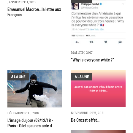
JANVIER 13TH, 2019
Emmanuel Macron...la lettre aux
Français
MAI 14TH, 2017
"Why is everyone white ?"
A LA UNE
A LA UNE
NOVEMBRE 19TH, 2021
DÉCEMBRE 8TH, 2018
De Crozat effet...
L'image du jour /08/12/18 -
Paris - Gilets jaunes acte 4