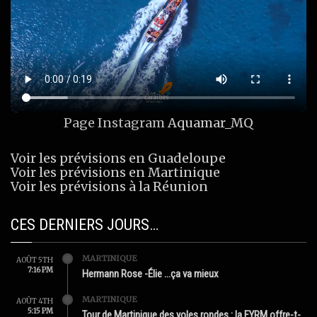
Page Instagram
Aquamar_MQ
Voir les prévisions en Guadeloupe
Voir les prévisions en Martinique
Voir les prévisions à la Réunion
CES DERNIERS JOURS…
MARTINIQUE
AOÛT 5TH
7:16 PM
Hermann Rose -Élie …ça va mieux
MARTINIQUE
AOÛT 4TH
5:15 PM
Tour de Martinique des yoles rondes : la FYRM offre-t-