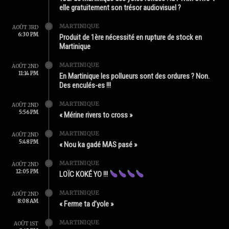
elle gratuitement son trésor audiovisuel ?
MARTINIQUE
AOÛT 3RD
6:30 PM
Produit de 1ère nécessité en rupture de stock en
Martinique
MARTINIQUE
AOÛT 2ND
11:14 PM
En Martinique les pollueurs sont des ordures ? Non.
Des enculés-es !!!
MARTINIQUE
AOÛT 2ND
5:56 PM
« Mérine rivers to cross »
MARTINIQUE
AOÛT 2ND
5:48 PM
« Nou ka gadé MAS pasé »
MARTINIQUE
AOÛT 2ND
12:05 PM
LOÏC KOKÉ YO !!!
MARTINIQUE
AOÛT 2ND
8:08 AM
« Ferme ta d’yole »
MARTINIQUE
AOÛT 1ST