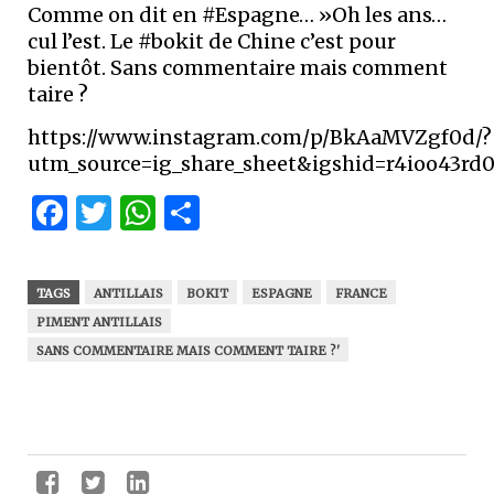
Comme on dit en #Espagne… »Oh les ans…
cul l’est. Le #bokit de Chine c’est pour
bientôt. Sans commentaire mais comment
taire ?
https://www.instagram.com/p/BkAaMVZgf0d/?
utm_source=ig_share_sheet&igshid=r4ioo43rd
Facebook
Twitter
WhatsApp
Partager
TAGS
ANTILLAIS
BOKIT
ESPAGNE
FRANCE
PIMENT ANTILLAIS
SANS COMMENTAIRE MAIS COMMENT TAIRE ?'