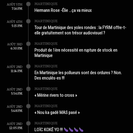
MARTINIQUE
AOÛT 5TH
7:16 PM
Hermann Rose -Élie …ça va mieux
MARTINIQUE
AOÛT 4TH
5:15 PM
Tour de Martinique des yoles rondes : la FYRM offre-t-
elle gratuitement son trésor audiovisuel ?
MARTINIQUE
AOÛT 3RD
6:30 PM
Produit de 1ère nécessité en rupture de stock en
Martinique
MARTINIQUE
AOÛT 2ND
11:14 PM
En Martinique les pollueurs sont des ordures ? Non.
Des enculés-es !!!
MARTINIQUE
AOÛT 2ND
5:56 PM
« Mérine rivers to cross »
MARTINIQUE
AOÛT 2ND
5:48 PM
« Nou ka gadé MAS pasé »
MARTINIQUE
AOÛT 2ND
12:05 PM
LOÏC KOKÉ YO !!!