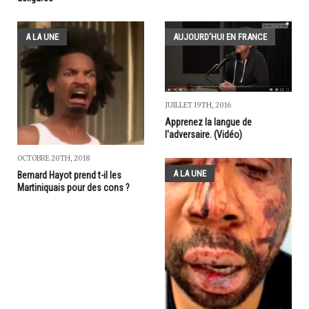
A LA UNE
AUJOURD'HUI EN FRANCE
JUILLET 19TH, 2016
Apprenez la langue de
l'adversaire. (Vidéo)
OCTOBRE 20TH, 2018
A LA UNE
Bernard Hayot prend t-il les
Martiniquais pour des cons ?