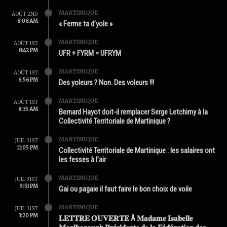
MARTINIQUE
AOÛT 2ND
8:08 AM
« Ferme ta d’yole »
MARTINIQUE
AOÛT 1ST
8:42 PM
UFR + FYRM = UFRYM
MARTINIQUE
AOÛT 1ST
6:56 PM
Des yoleurs ? Non. Des voleurs !!!
MARTINIQUE
AOÛT 1ST
8:35 AM
Bernard Hayot doit-il remplacer Serge Letchimy à la
Collectivité Territoriale de Martinique ?
MARTINIQUE
JUIL 31ST
11:05 PM
Collectivité Territoriale de Martinique : les salaires ont
les fesses à l’air
MARTINIQUE
JUIL 31ST
9:51 PM
Gai ou pagaie il faut faire le bon choix de voile
MARTINIQUE
JUIL 31ST
3:20 PM
𝐋𝐄𝐓𝐓𝐑𝐄 𝐎𝐔𝐕𝐄𝐑𝐓𝐄 À 𝐌𝐚𝐝𝐚𝐦𝐞 𝐈𝐬𝐚𝐛𝐞𝐥𝐥𝐞