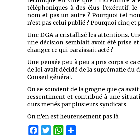
technique en ville que l’incrédulité a 
téléphoniques à des élus, l’exécutif, l
nom et pas un autre ? Pourquoi tel nom
n’est pas celui publié ? Pourquoi cinq et 
Une DGA a cristallisé les attentions. Un
une décision semblait avoir été prise et
changer ce qui paraissait acté ?
Une pensée peu à peu a pris corps « ç
de loi avait décidé de la suprématie du 
Conseil général.
On se souvient de la grogne que ça avait
ressentiment et contribué à une situat
durs menés par plusieurs syndicats.
On n’en est heureusement pas là.
Facebook
Twitter
WhatsApp
Partager