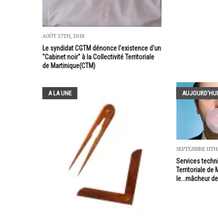
AOÛT 27TH, 2018
Le syndidat CGTM dénonce l'existence d'un
"Cabinet noir" à la Collectivité Territoriale
de Martinique(CTM)
A LA UNE
AUJOURD'HUI
SEPTEMBRE 11TH
Services techni
Territoriale de 
le...mâcheur 