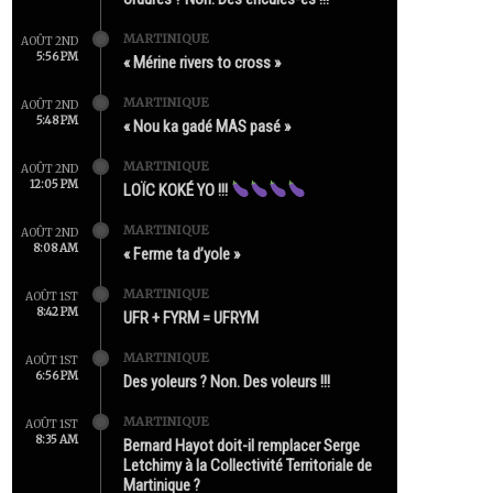
MARTINIQUE
AOÛT 2ND
5:56 PM
« Mérine rivers to cross »
MARTINIQUE
AOÛT 2ND
5:48 PM
« Nou ka gadé MAS pasé »
MARTINIQUE
AOÛT 2ND
12:05 PM
LOÏC KOKÉ YO !!!
MARTINIQUE
AOÛT 2ND
8:08 AM
« Ferme ta d’yole »
MARTINIQUE
AOÛT 1ST
8:42 PM
UFR + FYRM = UFRYM
MARTINIQUE
AOÛT 1ST
6:56 PM
Des yoleurs ? Non. Des voleurs !!!
MARTINIQUE
AOÛT 1ST
8:35 AM
Bernard Hayot doit-il remplacer Serge
Letchimy à la Collectivité Territoriale de
Martinique ?