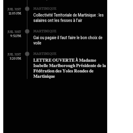
MARTINIQUE
JUIL 31ST
11:05 PM
Collectivité Territoriale de Martinique : les
salaires ont les fesses à l’air
MARTINIQUE
JUIL 31ST
9:51 PM
Gai ou pagaie il faut faire le bon choix de
voile
MARTINIQUE
JUIL 31ST
3:20 PM
𝐋𝐄𝐓𝐓𝐑𝐄 𝐎𝐔𝐕𝐄𝐑𝐓𝐄 À 𝐌𝐚𝐝𝐚𝐦𝐞
𝐈𝐬𝐚𝐛𝐞𝐥𝐥𝐞 𝐌𝐚𝐫𝐥𝐛𝐨𝐫𝐨𝐮𝐠𝐡 𝐏𝐫é𝐬𝐢𝐝𝐞𝐧𝐭𝐞 𝐝𝐞 𝐥𝐚
𝐅é𝐝é𝐫𝐚𝐭𝐢𝐨𝐧 𝐝𝐞𝐬 𝐘𝐨𝐥𝐞𝐬 𝐑𝐨𝐧𝐝𝐞𝐬 𝐝𝐞
𝐌𝐚𝐫𝐭𝐢𝐧𝐢𝐪𝐮𝐞