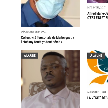
MAI 24TH, 2017
Alfred Marie-Je
C'EST FINI ET BIE
DÉCEMBRE 2ND, 2021
Collectivité Territoriale de Martinique : «
Letchimy fouté yo tout déwò »
A LA UNE
A LA UNE
MARS 11TH, 2018
LA VÉRITÉ DES