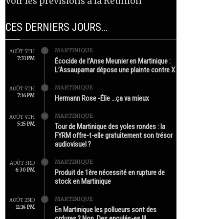
Voir les prévisions à la Réunion
CES DERNIERS JOURS…
MARTINIQUE
AOÛT 5TH
7:31 PM
Écocide de l’Anse Meunier en Martinique :
L’Assaupamar dépose une plainte contre X
MARTINIQUE
AOÛT 5TH
7:16 PM
Hermann Rose -Élie …ça va mieux
MARTINIQUE
AOÛT 4TH
5:15 PM
Tour de Martinique des yoles rondes : la
FYRM offre-t-elle gratuitement son trésor
audiovisuel ?
MARTINIQUE
AOÛT 3RD
6:30 PM
Produit de 1ère nécessité en rupture de
stock en Martinique
MARTINIQUE
AOÛT 2ND
11:14 PM
En Martinique les pollueurs sont des
ordures ? Non. Des enculés-es !!!