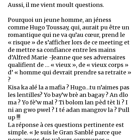
Aussi, il me vient moult questions.
Pourquoi un jeune homme, an jéness
comme Hugo Toussay, qui, aurait pu être un
romantique qui ne va qu’au cœur, prend le
« risque » de s’afficher lors de ce meeting et
de mettre sa confiance entre les mains
d’Alfred Marie -Jeanne que ses adversaires
qualifient de … « vieux », de « vieux corps »
d’ « homme qui devrait prendre sa retraite »
?
Kisa ka alé la a mafia ? Hugo…tu n’aimes pas
les lentilles? Yo bay’w brè an bagay ? An dlo
ma ? Yo fè’w mal ? Ti bolom lan pèd tèt li ? I
ni an gwo pwel ? I té adan mangrov la ? Pull
up !!!
La réponse à ces questions pertinente est
simple. « Je suis le Gran Sanblé parce que
nous avons des valeurs communes ».