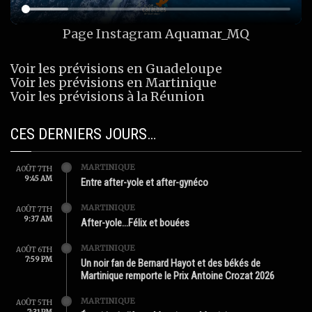
Page Instagram
Aquamar_MQ
Voir les prévisions en Guadeloupe
Voir les prévisions en Martinique
Voir les prévisions à la Réunion
CES DERNIERS JOURS…
MARTINIQUE
AOÛT 7TH
9:45 AM
Entre after-yole et after-gynéco
MARTINIQUE
AOÛT 7TH
9:37 AM
After-yole…Félix et bouées
MARTINIQUE
AOÛT 6TH
7:59 PM
Un noir fan de Bernard Hayot et des békés de
Martinique remporte le Prix Antoine Crozat 2026
MARTINIQUE
AOÛT 5TH