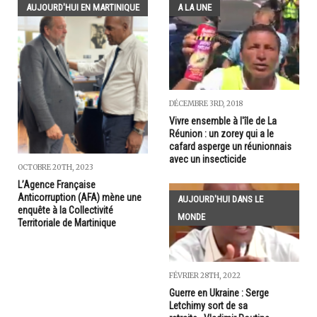
AUJOURD'HUI EN MARTINIQUE
A LA UNE
DÉCEMBRE 3RD, 2018
Vivre ensemble à l'île de La
Réunion : un zorey qui a le
cafard asperge un réunionnais
avec un insecticide
OCTOBRE 20TH, 2023
L’Agence Française
Anticorruption (AFA) mène une
AUJOURD'HUI DANS LE
enquête à la Collectivité
MONDE
Territoriale de Martinique
FÉVRIER 28TH, 2022
Guerre en Ukraine : Serge
Letchimy sort de sa