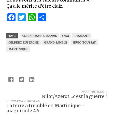
Ça a le mérite d’être clair.
Facebook
Twitter
WhatsApp
Partager
TAGS
ALFRED MARIE-JEANNE
CTM
DIAMANT
GILBERT EUSTACHE
GRAND SANBLÉ
HUGO TOUSSAY
MARTINIQUE
NEXT ARTICLE
Nilor/Azérot ...c'est la guerre ?
PREVIOUS ARTICLE
La terre a tremblé en Martinique -
magnitude 4.5