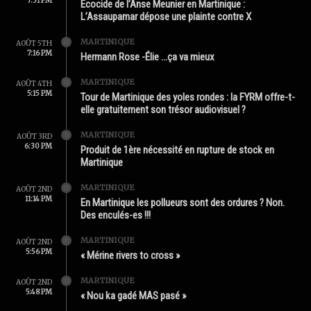
7:31 PM
Écocide de l’Anse Meunier en Martinique :
L’Assaupamar dépose une plainte contre X
MARTINIQUE
AOÛT 5TH
7:16 PM
Hermann Rose -Élie …ça va mieux
MARTINIQUE
AOÛT 4TH
5:15 PM
Tour de Martinique des yoles rondes : la FYRM offre-t-
elle gratuitement son trésor audiovisuel ?
MARTINIQUE
AOÛT 3RD
6:30 PM
Produit de 1ère nécessité en rupture de stock en
Martinique
MARTINIQUE
AOÛT 2ND
11:14 PM
En Martinique les pollueurs sont des ordures ? Non.
Des enculés-es !!!
MARTINIQUE
AOÛT 2ND
5:56 PM
« Mérine rivers to cross »
MARTINIQUE
AOÛT 2ND
5:48 PM
« Nou ka gadé MAS pasé »