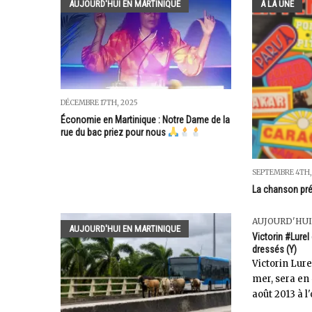
AUJOURD'HUI EN MARTINIQUE
A LA UNE
DÉCEMBRE 17TH, 2025
Économie en Martinique : Notre Dame de la
rue du bac priez pour nous
SEPTEMBRE 4TH,
La chanson pré
AUJOURD'HUI
AUJOURD'HUI EN MARTINIQUE
Victorin #Lurel
dressés (Y)
Victorin Lure
mer, sera en
août 2013 à l'