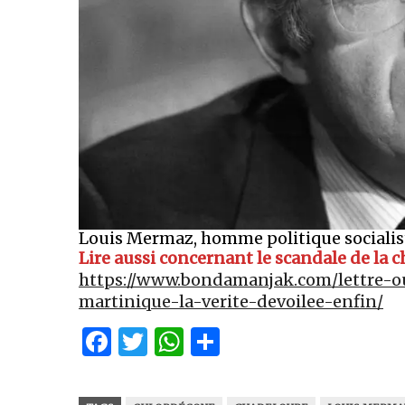
Louis Mermaz, homme politique socialiste,
Lire aussi concernant le scandale de la
https://www.bondamanjak.com/lettre-o
martinique-la-verite-devoilee-enfin/
Facebook
Twitter
WhatsApp
Partager