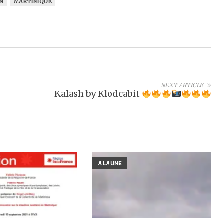
N
MARTINIQUE
NEXT ARTICLE
Kalash by Klodcabit
A LA UNE