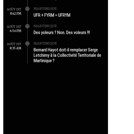
MARTINIQUE
AOÛT 1ST
8:42 PM
UFR + FYRM = UFRYM
MARTINIQUE
AOÛT 1ST
6:56 PM
Des yoleurs ? Non. Des voleurs !!!
MARTINIQUE
AOÛT 1ST
8:35 AM
Bernard Hayot doit-il remplacer Serge
Letchimy à la Collectivité Territoriale de
Martinique ?