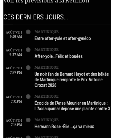
Voir les prévisions à la Réunion
CES DERNIERS JOURS…
MARTINIQUE
AOÛT 7TH
9:45 AM
Entre after-yole et after-gynéco
MARTINIQUE
AOÛT 7TH
9:37 AM
After-yole…Félix et bouées
MARTINIQUE
AOÛT 6TH
7:59 PM
Un noir fan de Bernard Hayot et des békés
de Martinique remporte le Prix Antoine
Crozat 2026
MARTINIQUE
AOÛT 5TH
7:31 PM
Écocide de l’Anse Meunier en Martinique :
L’Assaupamar dépose une plainte contre X
MARTINIQUE
AOÛT 5TH
7:16 PM
Hermann Rose -Élie …ça va mieux
MARTINIQUE