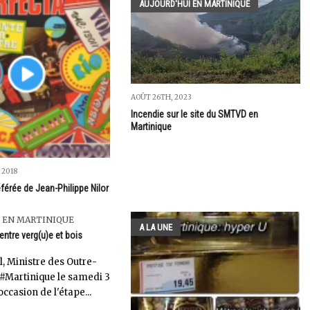
AUJOURD'HUI EN MARTINIQUE
AOÛT 26TH, 2023
Incendie sur le site du SMTVD en
Martinique
 2018
férée de Jean-Philippe Nilor
 EN MARTINIQUE
A LA UNE
 entre verg(u)e et bois
l, Ministre des Outre-
 #Martinique le samedi 3
occasion de l'étape...