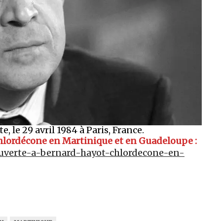
 le 29 avril 1984 à Paris, France.
 chlordécone en Martinique et en Guadeloupe :
uverte-a-bernard-hayot-chlordecone-en-