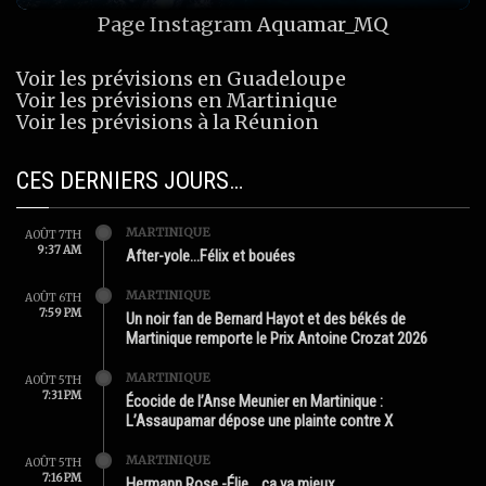
Page Instagram
Aquamar_MQ
Voir les prévisions en Guadeloupe
Voir les prévisions en Martinique
Voir les prévisions à la Réunion
CES DERNIERS JOURS…
MARTINIQUE
AOÛT 7TH
9:37 AM
After-yole…Félix et bouées
MARTINIQUE
AOÛT 6TH
7:59 PM
Un noir fan de Bernard Hayot et des békés de
Martinique remporte le Prix Antoine Crozat 2026
MARTINIQUE
AOÛT 5TH
7:31 PM
Écocide de l’Anse Meunier en Martinique :
L’Assaupamar dépose une plainte contre X
MARTINIQUE
AOÛT 5TH
7:16 PM
Hermann Rose -Élie …ça va mieux