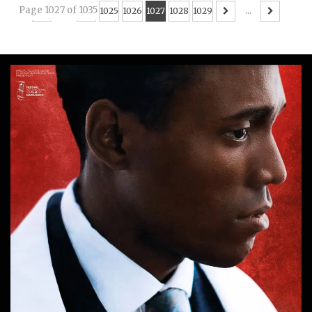
Page 1027 of 1035
...
1025
1026
1027
1028
1029
...