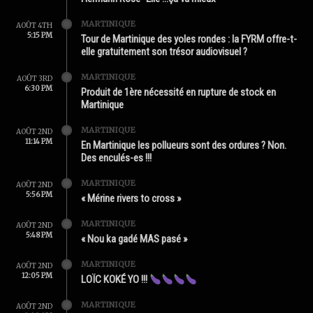
MARTINIQUE
AOÛT 4TH
5:15 PM
Tour de Martinique des yoles rondes : la FYRM offre-t-
elle gratuitement son trésor audiovisuel ?
MARTINIQUE
AOÛT 3RD
6:30 PM
Produit de 1ère nécessité en rupture de stock en
Martinique
MARTINIQUE
AOÛT 2ND
11:14 PM
En Martinique les pollueurs sont des ordures ? Non.
Des enculés-es !!!
MARTINIQUE
AOÛT 2ND
5:56 PM
« Mérine rivers to cross »
MARTINIQUE
AOÛT 2ND
5:48 PM
« Nou ka gadé MAS pasé »
MARTINIQUE
AOÛT 2ND
12:05 PM
LOÏC KOKÉ YO !!!
MARTINIQUE
AOÛT 2ND