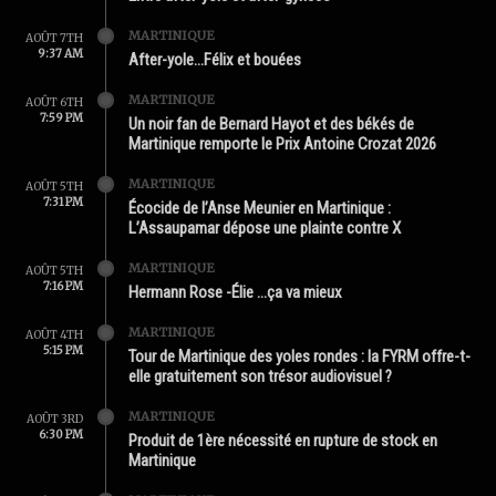
MARTINIQUE
AOÛT 7TH
9:37 AM
After-yole…Félix et bouées
MARTINIQUE
AOÛT 6TH
7:59 PM
Un noir fan de Bernard Hayot et des békés de
Martinique remporte le Prix Antoine Crozat 2026
MARTINIQUE
AOÛT 5TH
7:31 PM
Écocide de l’Anse Meunier en Martinique :
L’Assaupamar dépose une plainte contre X
MARTINIQUE
AOÛT 5TH
7:16 PM
Hermann Rose -Élie …ça va mieux
MARTINIQUE
AOÛT 4TH
5:15 PM
Tour de Martinique des yoles rondes : la FYRM offre-t-
elle gratuitement son trésor audiovisuel ?
MARTINIQUE
AOÛT 3RD
6:30 PM
Produit de 1ère nécessité en rupture de stock en
Martinique