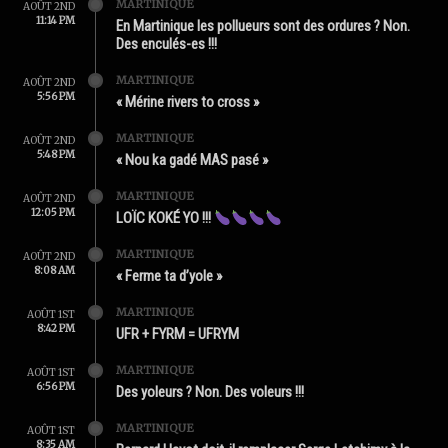
MARTINIQUE
AOÛT 2ND
11:14 PM
En Martinique les pollueurs sont des ordures ? Non.
Des enculés-es !!!
MARTINIQUE
AOÛT 2ND
5:56 PM
« Mérine rivers to cross »
MARTINIQUE
AOÛT 2ND
5:48 PM
« Nou ka gadé MAS pasé »
MARTINIQUE
AOÛT 2ND
12:05 PM
LOÏC KOKÉ YO !!!
MARTINIQUE
AOÛT 2ND
8:08 AM
« Ferme ta d’yole »
MARTINIQUE
AOÛT 1ST
8:42 PM
UFR + FYRM = UFRYM
MARTINIQUE
AOÛT 1ST
6:56 PM
Des yoleurs ? Non. Des voleurs !!!
MARTINIQUE
AOÛT 1ST
8:35 AM