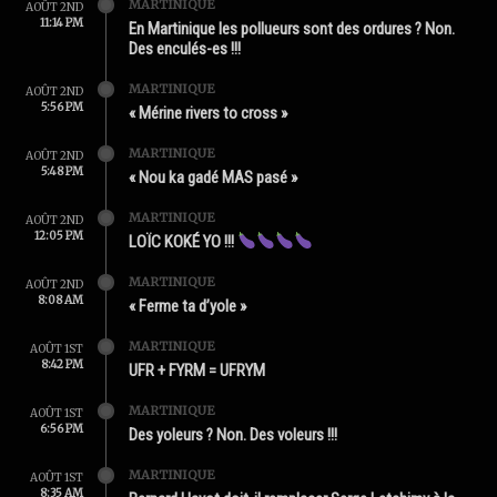
MARTINIQUE
AOÛT 2ND
11:14 PM
En Martinique les pollueurs sont des ordures ? Non.
Des enculés-es !!!
MARTINIQUE
AOÛT 2ND
5:56 PM
« Mérine rivers to cross »
MARTINIQUE
AOÛT 2ND
5:48 PM
« Nou ka gadé MAS pasé »
MARTINIQUE
AOÛT 2ND
12:05 PM
LOÏC KOKÉ YO !!!
MARTINIQUE
AOÛT 2ND
8:08 AM
« Ferme ta d’yole »
MARTINIQUE
AOÛT 1ST
8:42 PM
UFR + FYRM = UFRYM
MARTINIQUE
AOÛT 1ST
6:56 PM
Des yoleurs ? Non. Des voleurs !!!
MARTINIQUE
AOÛT 1ST
8:35 AM