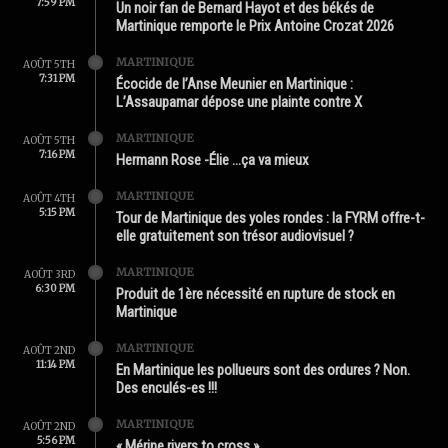
7:59 PM
Un noir fan de Bernard Hayot et des békés de
Martinique remporte le Prix Antoine Crozat 2026
MARTINIQUE
AOÛT 5TH
7:31 PM
Écocide de l’Anse Meunier en Martinique :
L’Assaupamar dépose une plainte contre X
MARTINIQUE
AOÛT 5TH
7:16 PM
Hermann Rose -Élie …ça va mieux
MARTINIQUE
AOÛT 4TH
5:15 PM
Tour de Martinique des yoles rondes : la FYRM offre-t-
elle gratuitement son trésor audiovisuel ?
MARTINIQUE
AOÛT 3RD
6:30 PM
Produit de 1ère nécessité en rupture de stock en
Martinique
MARTINIQUE
AOÛT 2ND
11:14 PM
En Martinique les pollueurs sont des ordures ? Non.
Des enculés-es !!!
MARTINIQUE
AOÛT 2ND
5:56 PM
« Mérine rivers to cross »