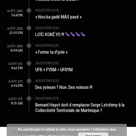
MARTINIQUE
AOÛT 2ND
5:48 PM
« Nou ka gadé MAS pasé »
MARTINIQUE
AOÛT 2ND
12:05 PM
LOÏC KOKÉ YO !!!
MARTINIQUE
AOÛT 2ND
8:08 AM
« Ferme ta d’yole »
MARTINIQUE
AOÛT 1ST
8:42 PM
UFR + FYRM = UFRYM
MARTINIQUE
AOÛT 1ST
6:56 PM
Des yoleurs ? Non. Des voleurs !!!
MARTINIQUE
AOÛT 1ST
8:35 AM
Bernard Hayot doit-il remplacer Serge Letchimy à la
Collectivité Territoriale de Martinique ?
En continuant à utiliser le site, vous acceptez l’utilisation des
©
Bondamanjak.com
1994-2020 - Tous droits réservés