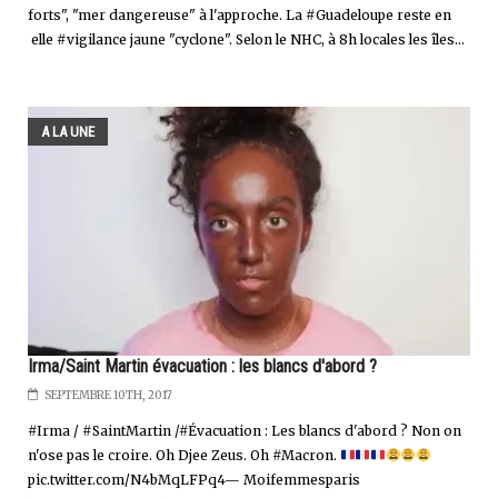
forts", "mer dangereuse" à l'approche. La #Guadeloupe reste en
elle #vigilance jaune "cyclone". Selon le NHC, à 8h locales les îles...
A LA UNE
Irma/Saint Martin évacuation : les blancs d'abord ?
SEPTEMBRE 10TH, 2017
#Irma / #SaintMartin /#Évacuation : Les blancs d'abord ? Non on
n'ose pas le croire. Oh Djee Zeus. Oh #Macron.
pic.twitter.com/N4bMqLFPq4— Moifemmesparis