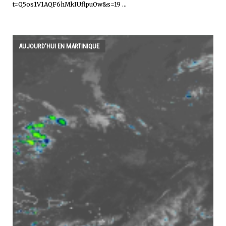
t=Q5os1V1AQF6hMkIUflpuOw&s=19 ...
AUJOURD'HUI EN MARTINIQUE