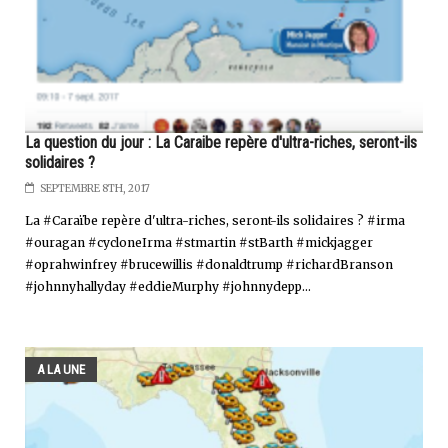
La question du jour : La Caraibe repère d'ultra-riches, seront-ils
solidaires ?
SEPTEMBRE 8TH, 2017
La #Caraïbe repère d'ultra-riches, seront-ils solidaires ? #irma
#ouragan #cycloneIrma #stmartin #stBarth #mickjagger
#oprahwinfrey #brucewillis #donaldtrump #richardBranson
#johnnyhallyday #eddieMurphy #johnnydepp...
A LA UNE