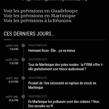
Voir les prévisions en Guadeloupe
Voir les prévisions en Martinique
Voir les prévisions à la Réunion
CES DERNIERS JOURS…
MARTINIQUE
AOÛT 5TH
7:16 PM
Hermann Rose -Élie …ça va mieux
MARTINIQUE
AOÛT 4TH
5:15 PM
Tour de Martinique des yoles rondes : la FYRM offre-t-
elle gratuitement son trésor audiovisuel ?
MARTINIQUE
AOÛT 3RD
6:30 PM
Produit de 1ère nécessité en rupture de stock en
Martinique
MARTINIQUE
AOÛT 2ND
11:14 PM
En Martinique les pollueurs sont des ordures ? Non.
Des enculés-es !!!