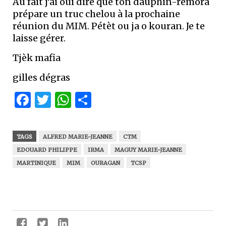
Au fait j’ai ouï dire que ton dauphin-rémora
prépare un truc chelou à la prochaine
réunion du MIM. Pétèt ou ja o kouran. Je te
laisse gérer.
Tjèk mafia
gilles dégras
Facebook
Twitter
WhatsApp
Partager
TAGS
ALFRED MARIE-JEANNE
CTM
EDOUARD PHILIPPE
IRMA
MAGUY MARIE-JEANNE
MARTINIQUE
MIM
OURAGAN
TCSP