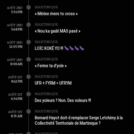
MARTINIQUE
AOÛT 2ND
5:56 PM
« Mérine rivers to cross »
MARTINIQUE
AOÛT 2ND
5:48 PM
« Nou ka gadé MAS pasé »
MARTINIQUE
AOÛT 2ND
12:05 PM
LOÏC KOKÉ YO !!!
MARTINIQUE
AOÛT 2ND
8:08 AM
« Ferme ta d’yole »
MARTINIQUE
AOÛT 1ST
8:42 PM
UFR + FYRM = UFRYM
MARTINIQUE
AOÛT 1ST
6:56 PM
Des yoleurs ? Non. Des voleurs !!!
MARTINIQUE
AOÛT 1ST
8:35 AM
Bernard Hayot doit-il remplacer Serge Letchimy à la
Collectivité Territoriale de Martinique ?
MARTINIQUE