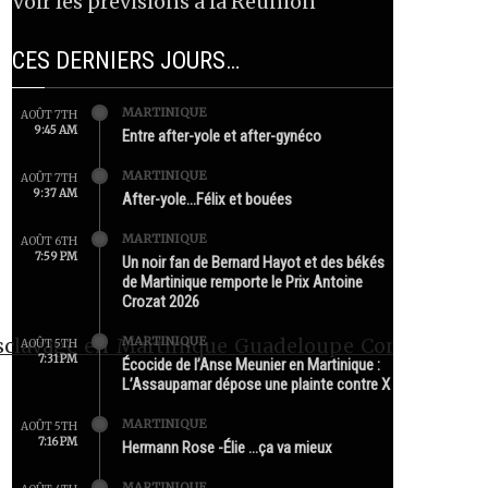
Voir les prévisions à la Réunion
CES DERNIERS JOURS…
MARTINIQUE
AOÛT 7TH
9:45 AM
Entre after-yole et after-gynéco
MARTINIQUE
AOÛT 7TH
9:37 AM
After-yole…Félix et bouées
MARTINIQUE
AOÛT 6TH
7:59 PM
Un noir fan de Bernard Hayot et des békés
de Martinique remporte le Prix Antoine
Crozat 2026
MARTINIQUE
esclavage_en_Martinique_Guadeloupe_Contre_la_p
AOÛT 5TH
7:31 PM
Écocide de l’Anse Meunier en Martinique :
L’Assaupamar dépose une plainte contre X
MARTINIQUE
AOÛT 5TH
7:16 PM
Hermann Rose -Élie …ça va mieux
MARTINIQUE