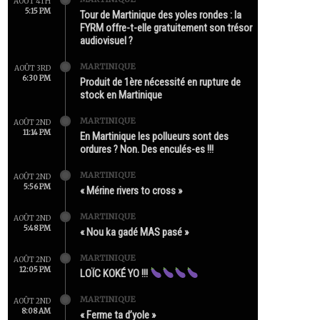
AOÛT 4TH
5:15 PM
Tour de Martinique des yoles rondes : la
FYRM offre-t-elle gratuitement son trésor
audiovisuel ?
MARTINIQUE
AOÛT 3RD
6:30 PM
Produit de 1ère nécessité en rupture de
stock en Martinique
MARTINIQUE
AOÛT 2ND
11:14 PM
En Martinique les pollueurs sont des
ordures ? Non. Des enculés-es !!!
MARTINIQUE
AOÛT 2ND
5:56 PM
« Mérine rivers to cross »
MARTINIQUE
AOÛT 2ND
5:48 PM
« Nou ka gadé MAS pasé »
MARTINIQUE
AOÛT 2ND
12:05 PM
LOÏC KOKÉ YO !!!
MARTINIQUE
AOÛT 2ND
8:08 AM
« Ferme ta d’yole »