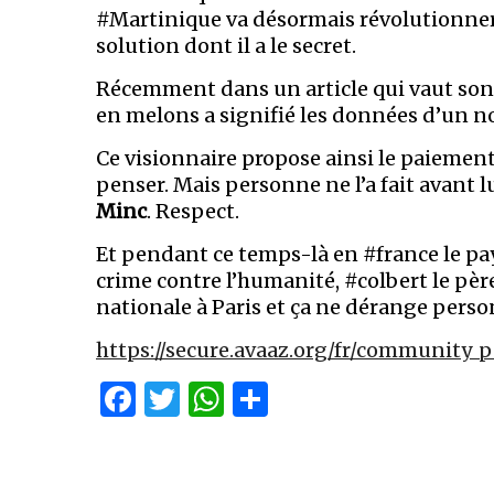
#Martinique va désormais révolutionner
solution dont il a le secret.
Récemment dans un article qui vaut son 
en melons a signifié les données d’un n
Ce visionnaire propose ainsi le paiement
penser. Mais personne ne l’a fait avant 
Minc
. Respect.
Et pendant ce temps-là en #france le pay
crime contre l’humanité, #colbert le pè
nationale à Paris et ça ne dérange pers
https://secure.avaaz.org/fr/community
Facebook
Twitter
WhatsApp
Partager