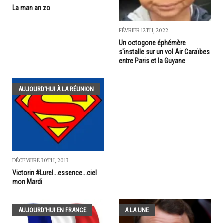
La man an zo
FÉVRIER 12TH, 2022
Un octogone éphémère
s'installe sur un vol Air Caraïbes
entre Paris et la Guyane
AUJOURD'HUI À LA RÉUNION
DÉCEMBRE 30TH, 2013
Victorin #Lurel...essence...ciel
mon Mardi
AUJOURD'HUI EN FRANCE
A LA UNE