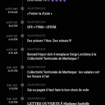
LOÏC KOKÉ YO !!!
MARTINIQUE
AOÛT 2ND
8:08 AM
« Ferme ta d’yole »
MARTINIQUE
AOÛT 1ST
8:42 PM
UFR + FYRM = UFRYM
MARTINIQUE
AOÛT 1ST
6:56 PM
Des yoleurs ? Non. Des voleurs !!!
MARTINIQUE
AOÛT 1ST
8:35 AM
Bernard Hayot doit-il remplacer Serge Letchimy à la
Collectivité Territoriale de Martinique ?
MARTINIQUE
JUIL 31ST
11:05 PM
Collectivité Territoriale de Martinique : les salaires ont
les fesses à l’air
MARTINIQUE
JUIL 31ST
9:51 PM
Gai ou pagaie il faut faire le bon choix de voile
MARTINIQUE
JUIL 31ST
3:20 PM
𝐋𝐄𝐓𝐓𝐑𝐄 𝐎𝐔𝐕𝐄𝐑𝐓𝐄 À 𝐌𝐚𝐝𝐚𝐦𝐞 𝐈𝐬𝐚𝐛𝐞𝐥𝐥𝐞