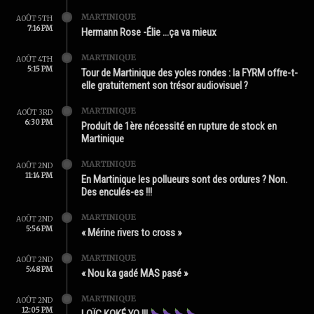
MARTINIQUE
AOÛT 5TH
7:16 PM
Hermann Rose -Élie …ça va mieux
MARTINIQUE
AOÛT 4TH
5:15 PM
Tour de Martinique des yoles rondes : la FYRM offre-t-
elle gratuitement son trésor audiovisuel ?
MARTINIQUE
AOÛT 3RD
6:30 PM
Produit de 1ère nécessité en rupture de stock en
Martinique
MARTINIQUE
AOÛT 2ND
11:14 PM
En Martinique les pollueurs sont des ordures ? Non.
Des enculés-es !!!
MARTINIQUE
AOÛT 2ND
5:56 PM
« Mérine rivers to cross »
MARTINIQUE
AOÛT 2ND
5:48 PM
« Nou ka gadé MAS pasé »
MARTINIQUE
AOÛT 2ND
12:05 PM