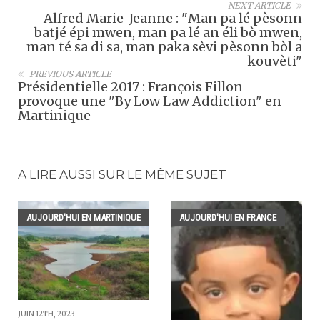
NEXT ARTICLE
Alfred Marie-Jeanne : "Man pa lé pèsonn
batjé épi mwen, man pa lé an éli bò mwen,
man té sa di sa, man paka sèvi pèsonn bòl a
kouvèti"
PREVIOUS ARTICLE
Présidentielle 2017 : François Fillon
provoque une "By Low Law Addiction" en
Martinique
A LIRE AUSSI SUR LE MÊME SUJET
AUJOURD'HUI EN MARTINIQUE
AUJOURD'HUI EN FRANCE
JUIN 12TH, 2023