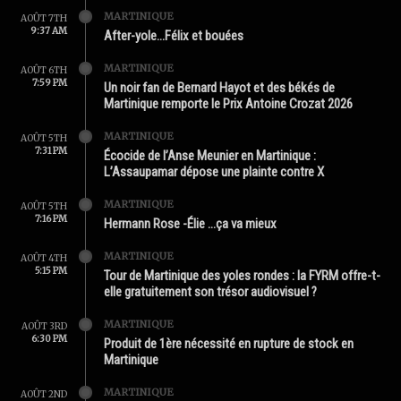
MARTINIQUE
AOÛT 7TH
9:37 AM
After-yole…Félix et bouées
MARTINIQUE
AOÛT 6TH
7:59 PM
Un noir fan de Bernard Hayot et des békés de
Martinique remporte le Prix Antoine Crozat 2026
MARTINIQUE
AOÛT 5TH
7:31 PM
Écocide de l’Anse Meunier en Martinique :
L’Assaupamar dépose une plainte contre X
MARTINIQUE
AOÛT 5TH
7:16 PM
Hermann Rose -Élie …ça va mieux
MARTINIQUE
AOÛT 4TH
5:15 PM
Tour de Martinique des yoles rondes : la FYRM offre-t-
elle gratuitement son trésor audiovisuel ?
MARTINIQUE
AOÛT 3RD
6:30 PM
Produit de 1ère nécessité en rupture de stock en
Martinique
MARTINIQUE
AOÛT 2ND