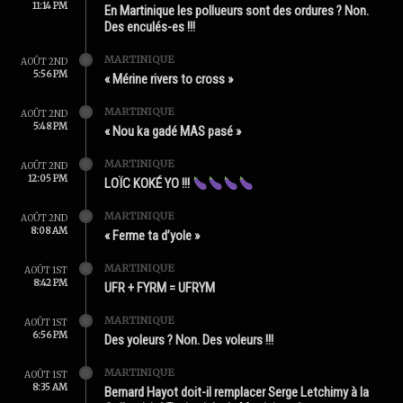
11:14 PM
En Martinique les pollueurs sont des ordures ? Non.
Des enculés-es !!!
MARTINIQUE
AOÛT 2ND
5:56 PM
« Mérine rivers to cross »
MARTINIQUE
AOÛT 2ND
5:48 PM
« Nou ka gadé MAS pasé »
MARTINIQUE
AOÛT 2ND
12:05 PM
LOÏC KOKÉ YO !!!
MARTINIQUE
AOÛT 2ND
8:08 AM
« Ferme ta d’yole »
MARTINIQUE
AOÛT 1ST
8:42 PM
UFR + FYRM = UFRYM
MARTINIQUE
AOÛT 1ST
6:56 PM
Des yoleurs ? Non. Des voleurs !!!
MARTINIQUE
AOÛT 1ST
8:35 AM
Bernard Hayot doit-il remplacer Serge Letchimy à la