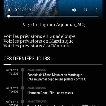
Page Instagram
Aquamar_MQ
Voir les prévisions en Guadeloupe
Voir les prévisions en Martinique
Voir les prévisions à la Réunion
CES DERNIERS JOURS…
MARTINIQUE
AOÛT 5TH
7:31 PM
Écocide de l’Anse Meunier en Martinique :
L’Assaupamar dépose une plainte contre X
MARTINIQUE
AOÛT 5TH
7:16 PM
Hermann Rose -Élie …ça va mieux
MARTINIQUE
AOÛT 4TH
5:15 PM