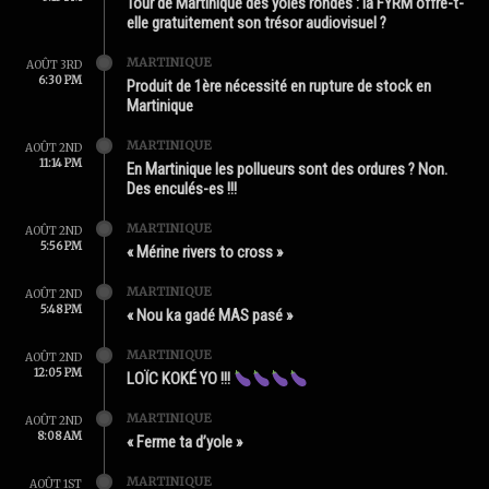
Tour de Martinique des yoles rondes : la FYRM offre-t-
elle gratuitement son trésor audiovisuel ?
MARTINIQUE
AOÛT 3RD
6:30 PM
Produit de 1ère nécessité en rupture de stock en
Martinique
MARTINIQUE
AOÛT 2ND
11:14 PM
En Martinique les pollueurs sont des ordures ? Non.
Des enculés-es !!!
MARTINIQUE
AOÛT 2ND
5:56 PM
« Mérine rivers to cross »
MARTINIQUE
AOÛT 2ND
5:48 PM
« Nou ka gadé MAS pasé »
MARTINIQUE
AOÛT 2ND
12:05 PM
LOÏC KOKÉ YO !!!
MARTINIQUE
AOÛT 2ND
8:08 AM
« Ferme ta d’yole »
MARTINIQUE
AOÛT 1ST