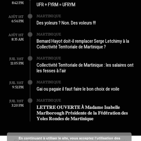
8:42 PM
UFR + FYRM = UFRYM
MARTINIQUE
AOÛT 1ST
6:56 PM
Des yoleurs ? Non. Des voleurs !!!
MARTINIQUE
AOÛT 1ST
8:35 AM
Bernard Hayot doit-il remplacer Serge Letchimy à la
Collectivité Territoriale de Martinique ?
MARTINIQUE
JUIL 31ST
11:05 PM
Collectivité Territoriale de Martinique : les salaires ont
les fesses à l’air
MARTINIQUE
JUIL 31ST
9:51 PM
Gai ou pagaie il faut faire le bon choix de voile
MARTINIQUE
JUIL 31ST
3:20 PM
𝐋𝐄𝐓𝐓𝐑𝐄 𝐎𝐔𝐕𝐄𝐑𝐓𝐄 À 𝐌𝐚𝐝𝐚𝐦𝐞 𝐈𝐬𝐚𝐛𝐞𝐥𝐥𝐞
𝐌𝐚𝐫𝐥𝐛𝐨𝐫𝐨𝐮𝐠𝐡 𝐏𝐫é𝐬𝐢𝐝𝐞𝐧𝐭𝐞 𝐝𝐞 𝐥𝐚 𝐅é𝐝é𝐫𝐚𝐭𝐢𝐨𝐧 𝐝𝐞𝐬
𝐘𝐨𝐥𝐞𝐬 𝐑𝐨𝐧𝐝𝐞𝐬 𝐝𝐞 𝐌𝐚𝐫𝐭𝐢𝐧𝐢𝐪𝐮𝐞
En continuant à utiliser le site, vous acceptez l’utilisation des