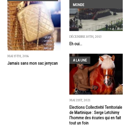
MONDE
DÉCEMBRE 10TH, 2013
Eh oui...
MAI 15TH, 2014
A LA UNE
Jamais sans mon sac jerrycan
MAI 21ST, 2021
Elections Collectivité Territoriale
de Martinique : Serge Letchimy
l'homme des écuries qui en fait
tout un foin