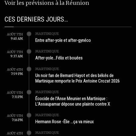
Voir les prévisions à la Réunion
CES DERNIERS JOURS…
MARTINIQUE
AOÛT 7TH
9:45 AM
Entre after-yole et after-gynéco
MARTINIQUE
AOÛT 7TH
9:37 AM
After-yole…Félix et bouées
MARTINIQUE
AOÛT 6TH
7:59 PM
Un noir fan de Bernard Hayot et des békés de
Martinique remporte le Prix Antoine Crozat 2026
MARTINIQUE
AOÛT 5TH
7:31 PM
Écocide de l’Anse Meunier en Martinique :
L’Assaupamar dépose une plainte contre X
MARTINIQUE
AOÛT 5TH
7:16 PM
Hermann Rose -Élie …ça va mieux
MARTINIQUE
AOÛT 4TH