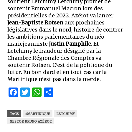
soutient Letchimy. Letchimy promet de
soutenir Emmanuel Macron lors des
présidentielles de 2022. Azérot va lancer
Jean-Baptiste Rotsen
aux prochaines
législatives dans le nord, histoire de contrer
les ambitions parlementaires du néo
mariejeanniste
Justin Pamphile
. Et
Letchimy le fraudeur désigné par la
Chambre Régionale des Comptes va
soutenir Rotsen. C’est de la politique du
futur. En bon dard et en tout cas car la
Martinique n’est pas dans la merde.
Facebook
Twitter
WhatsApp
Partager
TAGS
#MARTINIQUE
LETCHIMY
NESTOR BRUNO AZÉROT