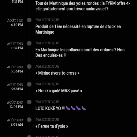
5:15 PM
Tour de Martinique des yoles rondes : la FYRM offre-t-
elle gratuitement son trésor audiovisuel ?
MARTINIQUE
AOÛT 3RD
6:30 PM
Produit de 1ère nécessité en rupture de stock en
Martinique
MARTINIQUE
AOÛT 2ND
11:14 PM
En Martinique les pollueurs sont des ordures ? Non.
Des enculés-es !!!
MARTINIQUE
AOÛT 2ND
5:56 PM
« Mérine rivers to cross »
MARTINIQUE
AOÛT 2ND
5:48 PM
« Nou ka gadé MAS pasé »
MARTINIQUE
AOÛT 2ND
12:05 PM
LOÏC KOKÉ YO !!!
MARTINIQUE
AOÛT 2ND
8:08 AM
« Ferme ta d’yole »