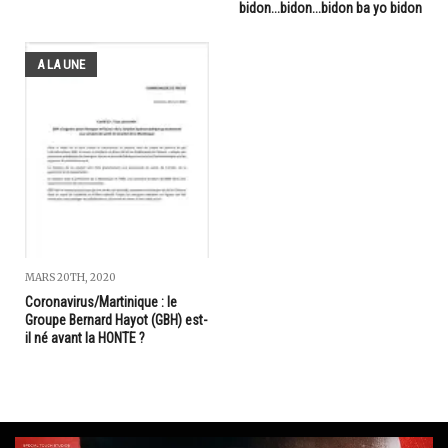
bidon...bidon...bidon ba yo bidon
A LA UNE
MARS 20TH, 2020
Coronavirus/Martinique : le
Groupe Bernard Hayot (GBH) est-
il né avant la HONTE ?