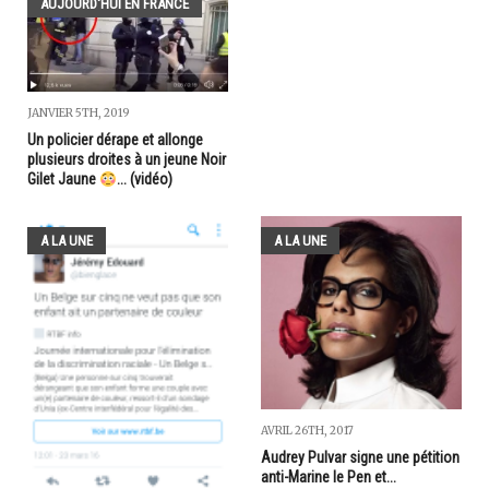
AUJOURD'HUI EN FRANCE
JANVIER 5TH, 2019
Un policier dérape et allonge
plusieurs droites à un jeune Noir
Gilet Jaune
... (vidéo)
A LA UNE
A LA UNE
AVRIL 26TH, 2017
Audrey Pulvar signe une pétition
anti-Marine le Pen et...