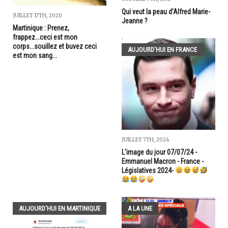
Qui veut la peau d’Alfred Marie-
JUILLET 17TH, 2020
Jeanne ?
Martinique : Prenez,
frappez...ceci est mon
corps...souillez et buvez ceci
AUJOURD'HUI EN FRANCE
est mon sang...
JUILLET 7TH, 2024
L'image du jour 07/07/24 -
Emmanuel Macron - France -
Législatives 2024-
AUJOURD'HUI EN MARTINIQUE
A LA UNE