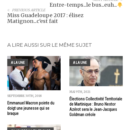
Entre-temps...le bus...euh...
PREVIOUS ARTICLE
Miss Guadeloupe 2017 : élisez
Matignon...c'est fait
A LIRE AUSSI SUR LE MÊME SUJET
A LA UNE
A LA UNE
MAI 9TH, 2021
SEPTEMBRE 30TH, 2018
Élections Collectivité Territoriale
Emmanuel Macron pointe du
de Martinique : Bruno Nestor
doigt une jeunesse qui se
Azérot sera le Jean-Jacques
braque
Goldman créole