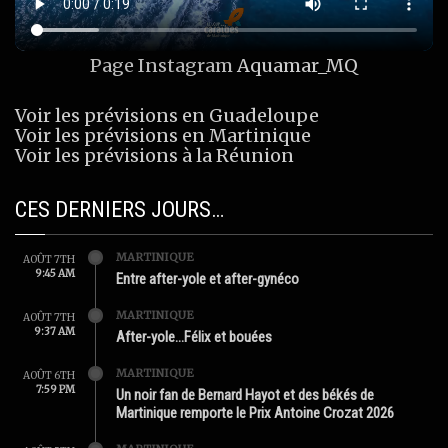
Page Instagram
Aquamar_MQ
Voir les prévisions en Guadeloupe
Voir les prévisions en Martinique
Voir les prévisions à la Réunion
CES DERNIERS JOURS…
MARTINIQUE
AOÛT 7TH
9:45 AM
Entre after-yole et after-gynéco
MARTINIQUE
AOÛT 7TH
9:37 AM
After-yole…Félix et bouées
MARTINIQUE
AOÛT 6TH
7:59 PM
Un noir fan de Bernard Hayot et des békés de
Martinique remporte le Prix Antoine Crozat 2026