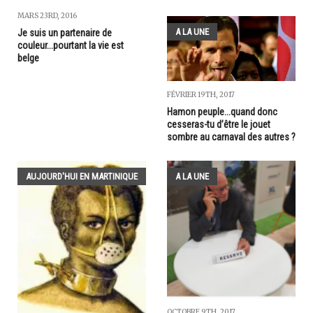
MARS 23RD, 2016
A LA UNE
Je suis un partenaire de
couleur...pourtant la vie est
belge
FÉVRIER 19TH, 2017
Hamon peuple...quand donc
cesseras-tu d’être le jouet
sombre au carnaval des autres ?
AUJOURD'HUI EN MARTINIQUE
A LA UNE
OCTOBRE 9TH, 2017