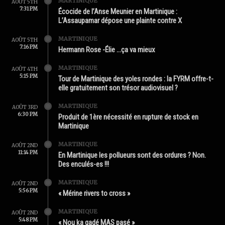
MARTINIQUE
AOÛT 5TH
7:31 PM
Écocide de l’Anse Meunier en Martinique :
L’Assaupamar dépose une plainte contre X
MARTINIQUE
AOÛT 5TH
7:16 PM
Hermann Rose -Élie …ça va mieux
MARTINIQUE
AOÛT 4TH
5:15 PM
Tour de Martinique des yoles rondes : la FYRM offre-t-
elle gratuitement son trésor audiovisuel ?
MARTINIQUE
AOÛT 3RD
6:30 PM
Produit de 1ère nécessité en rupture de stock en
Martinique
MARTINIQUE
AOÛT 2ND
11:14 PM
En Martinique les pollueurs sont des ordures ? Non.
Des enculés-es !!!
MARTINIQUE
AOÛT 2ND
5:56 PM
« Mérine rivers to cross »
MARTINIQUE
AOÛT 2ND
5:48 PM
« Nou ka gadé MAS pasé »