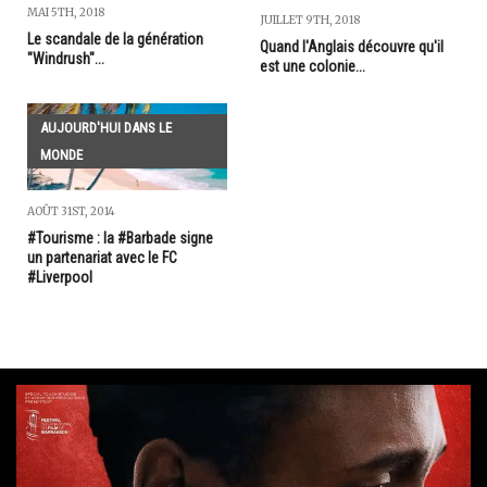
MAI 5TH, 2018
JUILLET 9TH, 2018
Le scandale de la génération
Quand l'Anglais découvre qu'il
"Windrush"...
est une colonie...
AUJOURD'HUI DANS LE
MONDE
AOÛT 31ST, 2014
#Tourisme : la #Barbade signe
un partenariat avec le FC
#Liverpool