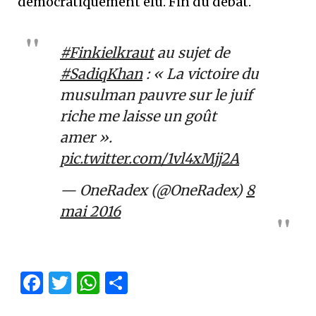
démocratiquement élu. Fin du débat.
#Finkielkraut
au sujet de
#SadiqKhan
: « La victoire du
musulman pauvre sur le juif
riche me laisse un goût
amer ».
pic.twitter.com/1vl4xMjj2A
— OneRadex (@OneRadex)
8
mai 2016
Facebook
Twitter
WhatsApp
Partager