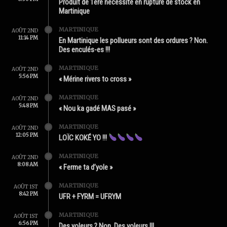
Produit de 1ère nécessité en rupture de stock en
Martinique
MARTINIQUE
AOÛT 2ND
11:14 PM
En Martinique les pollueurs sont des ordures ? Non.
Des enculés-es !!!
MARTINIQUE
AOÛT 2ND
5:56 PM
« Mérine rivers to cross »
MARTINIQUE
AOÛT 2ND
5:48 PM
« Nou ka gadé MAS pasé »
MARTINIQUE
AOÛT 2ND
12:05 PM
LOÏC KOKÉ YO !!!
MARTINIQUE
AOÛT 2ND
8:08 AM
« Ferme ta d’yole »
MARTINIQUE
AOÛT 1ST
8:42 PM
UFR + FYRM = UFRYM
MARTINIQUE
AOÛT 1ST
6:56 PM
Des yoleurs ? Non. Des voleurs !!!