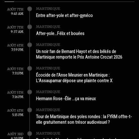
MARTINIQUE
AOÛT 7TH
9:45 AM
Entre after-yole et after-gynéco
MARTINIQUE
AOÛT 7TH
9:37 AM
After-yole…Félix et bouées
MARTINIQUE
AOÛT 6TH
7:59 PM
Un noir fan de Bernard Hayot et des békés de
Martinique remporte le Prix Antoine Crozat 2026
MARTINIQUE
AOÛT 5TH
7:31 PM
Écocide de l’Anse Meunier en Martinique :
L’Assaupamar dépose une plainte contre X
MARTINIQUE
AOÛT 5TH
7:16 PM
Hermann Rose -Élie …ça va mieux
MARTINIQUE
AOÛT 4TH
5:15 PM
Tour de Martinique des yoles rondes : la FYRM offre-t-
elle gratuitement son trésor audiovisuel ?
MARTINIQUE
AOÛT 3RD
6:30 PM