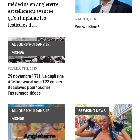
médecine en Angleterre
est tellement avancée
qu'on implante les
MAI 6TH, 2016
testicules de...
Yes we Khan !
AUJOURD'HUI DANS LE
MONDE
FÉVRIER 5TH, 2015
29 novembre 1781. Le capitaine
#Collingwood noie 122 de ses
#esclaves pour toucher
l'assurance-décès
AUJOURD'HUI DANS LE
BREAKING NEWS
MONDE