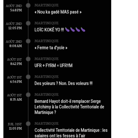
MARTINIQUE
AOÛT 2ND
5:48 PM
« Nou ka gadé MAS pasé »
MARTINIQUE
AOÛT 2ND
12:05 PM
LOÏC KOKÉ YO !!!
MARTINIQUE
AOÛT 2ND
8:08 AM
« Ferme ta d’yole »
MARTINIQUE
AOÛT 1ST
8:42 PM
UFR + FYRM = UFRYM
MARTINIQUE
AOÛT 1ST
6:56 PM
Des yoleurs ? Non. Des voleurs !!!
MARTINIQUE
AOÛT 1ST
8:35 AM
Bernard Hayot doit-il remplacer Serge
Letchimy à la Collectivité Territoriale de
Martinique ?
MARTINIQUE
JUIL 31ST
11:05 PM
Collectivité Territoriale de Martinique : les
salaires ont les fesses à l’air