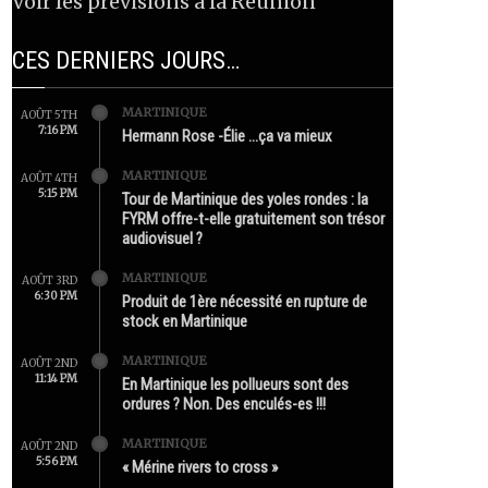
Voir les prévisions à la Réunion
CES DERNIERS JOURS…
MARTINIQUE
AOÛT 5TH
7:16 PM
Hermann Rose -Élie …ça va mieux
MARTINIQUE
AOÛT 4TH
5:15 PM
Tour de Martinique des yoles rondes : la
FYRM offre-t-elle gratuitement son trésor
audiovisuel ?
MARTINIQUE
AOÛT 3RD
6:30 PM
Produit de 1ère nécessité en rupture de
stock en Martinique
MARTINIQUE
AOÛT 2ND
11:14 PM
En Martinique les pollueurs sont des
ordures ? Non. Des enculés-es !!!
MARTINIQUE
AOÛT 2ND
5:56 PM
« Mérine rivers to cross »