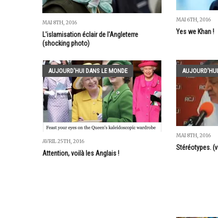
MAI 6TH, 2016
MAI 8TH, 2016
Yes we Khan !
L'islamisation éclair de l'Angleterre
(shocking photo)
AUJOURD'HUI DANS LE MONDE
AUJOURD'HUI
MAI 8TH, 2016
AVRIL 25TH, 2016
Stéréotypes. (v
Attention, voilà les Anglais !