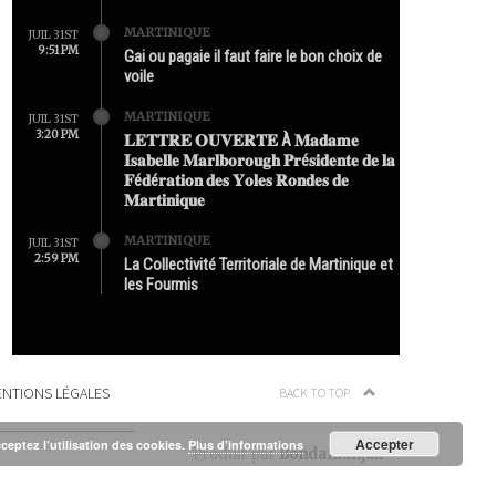
MARTINIQUE
JUIL 31ST
9:51 PM
Gai ou pagaie il faut faire le bon choix de
voile
MARTINIQUE
JUIL 31ST
3:20 PM
𝐋𝐄𝐓𝐓𝐑𝐄 𝐎𝐔𝐕𝐄𝐑𝐓𝐄 À 𝐌𝐚𝐝𝐚𝐦𝐞
𝐈𝐬𝐚𝐛𝐞𝐥𝐥𝐞 𝐌𝐚𝐫𝐥𝐛𝐨𝐫𝐨𝐮𝐠𝐡 𝐏𝐫é𝐬𝐢𝐝𝐞𝐧𝐭𝐞 𝐝𝐞 𝐥𝐚
𝐅é𝐝é𝐫𝐚𝐭𝐢𝐨𝐧 𝐝𝐞𝐬 𝐘𝐨𝐥𝐞𝐬 𝐑𝐨𝐧𝐝𝐞𝐬 𝐝𝐞
𝐌𝐚𝐫𝐭𝐢𝐧𝐢𝐪𝐮𝐞
MARTINIQUE
JUIL 31ST
2:59 PM
La Collectivité Territoriale de Martinique et
les Fourmis
NTIONS LÉGALES
BACK TO TOP
Accepter
cceptez l’utilisation des cookies.
Plus d’informations
Produit par
Bondamanjak