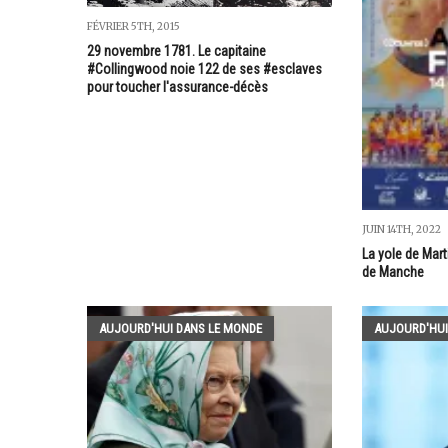
FÉVRIER 5TH, 2015
29 novembre 1781. Le capitaine
#Collingwood noie 122 de ses #esclaves
pour toucher l'assurance-décès
JUIN 14TH, 2022
La yole de Mart
de Manche
AUJOURD'HUI DANS LE MONDE
AUJOURD'HUI