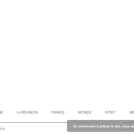
NE
LA RÉUNION
FRANCE
MONDE
WTM ?
ME
En continuant à utiliser le site, vous a
vés