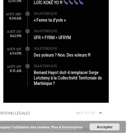
12:05 PM
LOÏC KOKÉ YO !!!
MARTINIQUE
AOÛT 2ND
8:08 AM
« Ferme ta d’yole »
MARTINIQUE
AOÛT 1ST
8:42 PM
UFR + FYRM = UFRYM
MARTINIQUE
AOÛT 1ST
6:56 PM
Des yoleurs ? Non. Des voleurs !!!
MARTINIQUE
AOÛT 1ST
8:35 AM
Bernard Hayot doit-il remplacer Serge
Letchimy à la Collectivité Territoriale de
Martinique ?
NTIONS LÉGALES
BACK TO TOP
Accepter
cceptez l’utilisation des cookies.
Plus d’informations
Produit par
Bondamanjak