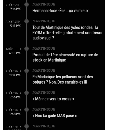
MARTINIQUE
AOÛT 5TH
7:16 PM
Hermann Rose -Élie …ça va mieux
MARTINIQUE
AOÛT 4TH
5:15 PM
Tour de Martinique des yoles rondes : la
FYRM offre-t-elle gratuitement son trésor
audiovisuel ?
MARTINIQUE
AOÛT 3RD
6:30 PM
Produit de 1ère nécessité en rupture de
stock en Martinique
MARTINIQUE
AOÛT 2ND
11:14 PM
En Martinique les pollueurs sont des
ordures ? Non. Des enculés-es !!!
MARTINIQUE
AOÛT 2ND
5:56 PM
« Mérine rivers to cross »
MARTINIQUE
AOÛT 2ND
5:48 PM
« Nou ka gadé MAS pasé »
MARTINIQUE
AOÛT 2ND