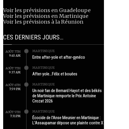
Voir les prévisions en Guadeloupe
Voir les prévisions en Martinique
Voir les prévisions à la Réunion
CES DERNIERS JOURS…
MARTINIQUE
AOÛT 7TH
9:45 AM
Entre after-yole et after-gynéco
MARTINIQUE
AOÛT 7TH
9:37 AM
After-yole…Félix et bouées
MARTINIQUE
AOÛT 6TH
7:59 PM
Un noir fan de Bernard Hayot et des békés
de Martinique remporte le Prix Antoine
Crozat 2026
MARTINIQUE
AOÛT 5TH
7:31 PM
Écocide de l’Anse Meunier en Martinique :
L’Assaupamar dépose une plainte contre X