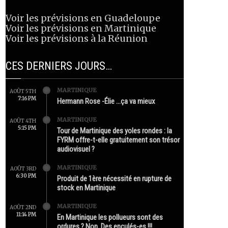
Voir les prévisions en Guadeloupe
Voir les prévisions en Martinique
Voir les prévisions à la Réunion
CES DERNIERS JOURS…
MARTINIQUE
AOÛT 5TH
7:16 PM
Hermann Rose -Élie …ça va mieux
MARTINIQUE
AOÛT 4TH
5:15 PM
Tour de Martinique des yoles rondes : la
FYRM offre-t-elle gratuitement son trésor
audiovisuel ?
MARTINIQUE
AOÛT 3RD
6:30 PM
Produit de 1ère nécessité en rupture de
stock en Martinique
MARTINIQUE
AOÛT 2ND
11:14 PM
En Martinique les pollueurs sont des
ordures ? Non. Des enculés-es !!!