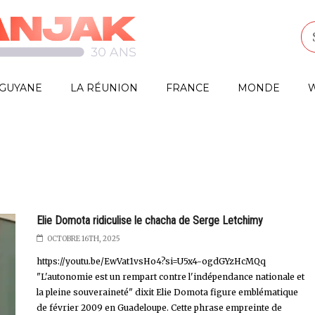
GUYANE
LA RÉUNION
FRANCE
MONDE
W
Elie Domota ridiculise le chacha de Serge Letchimy
OCTOBRE 16TH, 2025
https://youtu.be/EwVat1vsHo4?si=U5x4-ogdGYzHcMQq
"L'autonomie est un rempart contre l'indépendance nationale et
la pleine souveraineté" dixit Elie Domota figure emblématique
de février 2009 en Guadeloupe. Cette phrase empreinte de