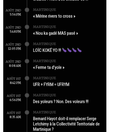
MARTINIQUE
AOÛT 2ND
5:56 PM
« Mérine rivers to cross »
MARTINIQUE
AOÛT 2ND
5:48 PM
« Nou ka gadé MAS pasé »
MARTINIQUE
AOÛT 2ND
12:05 PM
LOÏC KOKÉ YO !!!
MARTINIQUE
AOÛT 2ND
8:08 AM
« Ferme ta d’yole »
MARTINIQUE
AOÛT 1ST
8:42 PM
UFR + FYRM = UFRYM
MARTINIQUE
AOÛT 1ST
6:56 PM
Des yoleurs ? Non. Des voleurs !!!
MARTINIQUE
AOÛT 1ST
8:35 AM
Bernard Hayot doit-il remplacer Serge
Letchimy à la Collectivité Territoriale de
Martinique ?