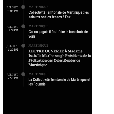
MARTINIQUE
JUIL 31ST
11:05 PM
Collectivité Territoriale de Martinique : les
salaires ont les fesses à l’air
MARTINIQUE
JUIL 31ST
9:51 PM
Gai ou pagaie il faut faire le bon choix de
voile
MARTINIQUE
JUIL 31ST
3:20 PM
𝐋𝐄𝐓𝐓𝐑𝐄 𝐎𝐔𝐕𝐄𝐑𝐓𝐄 À 𝐌𝐚𝐝𝐚𝐦𝐞
𝐈𝐬𝐚𝐛𝐞𝐥𝐥𝐞 𝐌𝐚𝐫𝐥𝐛𝐨𝐫𝐨𝐮𝐠𝐡 𝐏𝐫é𝐬𝐢𝐝𝐞𝐧𝐭𝐞 𝐝𝐞 𝐥𝐚
𝐅é𝐝é𝐫𝐚𝐭𝐢𝐨𝐧 𝐝𝐞𝐬 𝐘𝐨𝐥𝐞𝐬 𝐑𝐨𝐧𝐝𝐞𝐬 𝐝𝐞
𝐌𝐚𝐫𝐭𝐢𝐧𝐢𝐪𝐮𝐞
MARTINIQUE
JUIL 31ST
2:59 PM
La Collectivité Territoriale de Martinique et
les Fourmis