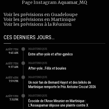
Page Instagram
Aquamar_MQ
Voir les prévisions en Guadeloupe
Voir les prévisions en Martinique
Voir les prévisions à la Réunion
CES DERNIERS JOURS…
MARTINIQUE
AOÛT 7TH
9:45 AM
Entre after-yole et after-gynéco
MARTINIQUE
AOÛT 7TH
9:37 AM
After-yole…Félix et bouées
MARTINIQUE
AOÛT 6TH
7:59 PM
Un noir fan de Bernard Hayot et des békés de
Martinique remporte le Prix Antoine Crozat 2026
MARTINIQUE
AOÛT 5TH
7:31 PM
Écocide de l’Anse Meunier en Martinique :
L’Assaupamar dépose une plainte contre X