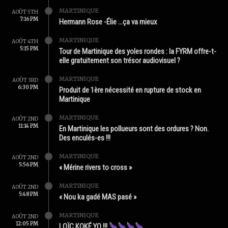
MARTINIQUE
AOÛT 5TH
7:16 PM
Hermann Rose -Élie …ça va mieux
MARTINIQUE
AOÛT 4TH
5:15 PM
Tour de Martinique des yoles rondes : la FYRM offre-t-
elle gratuitement son trésor audiovisuel ?
MARTINIQUE
AOÛT 3RD
6:30 PM
Produit de 1ère nécessité en rupture de stock en
Martinique
MARTINIQUE
AOÛT 2ND
11:14 PM
En Martinique les pollueurs sont des ordures ? Non.
Des enculés-es !!!
MARTINIQUE
AOÛT 2ND
5:56 PM
« Mérine rivers to cross »
MARTINIQUE
AOÛT 2ND
5:48 PM
« Nou ka gadé MAS pasé »
MARTINIQUE
AOÛT 2ND
12:05 PM
LOÏC KOKÉ YO !!!