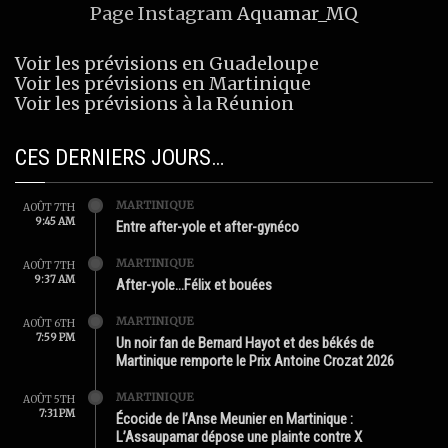
Page Instagram
Aquamar_MQ
Voir les prévisions en Guadeloupe
Voir les prévisions en Martinique
Voir les prévisions à la Réunion
CES DERNIERS JOURS…
MARTINIQUE
AOÛT 7TH
9:45 AM
Entre after-yole et after-gynéco
MARTINIQUE
AOÛT 7TH
9:37 AM
After-yole…Félix et bouées
MARTINIQUE
AOÛT 6TH
7:59 PM
Un noir fan de Bernard Hayot et des békés de
Martinique remporte le Prix Antoine Crozat 2026
MARTINIQUE
AOÛT 5TH
7:31 PM
Écocide de l’Anse Meunier en Martinique :
L’Assaupamar dépose une plainte contre X