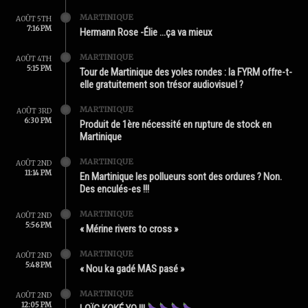
MARTINIQUE
AOÛT 5TH
7:16 PM
Hermann Rose -Élie …ça va mieux
MARTINIQUE
AOÛT 4TH
5:15 PM
Tour de Martinique des yoles rondes : la FYRM offre-t-
elle gratuitement son trésor audiovisuel ?
MARTINIQUE
AOÛT 3RD
6:30 PM
Produit de 1ère nécessité en rupture de stock en
Martinique
MARTINIQUE
AOÛT 2ND
11:14 PM
En Martinique les pollueurs sont des ordures ? Non.
Des enculés-es !!!
MARTINIQUE
AOÛT 2ND
5:56 PM
« Mérine rivers to cross »
MARTINIQUE
AOÛT 2ND
5:48 PM
« Nou ka gadé MAS pasé »
MARTINIQUE
AOÛT 2ND
12:05 PM