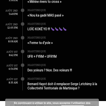
5:56 PM
« Mérine rivers to cross »
MARTINIQUE
AOÛT 2ND
5:48 PM
« Nou ka gadé MAS pasé »
MARTINIQUE
AOÛT 2ND
12:05 PM
LOÏC KOKÉ YO !!!
MARTINIQUE
AOÛT 2ND
8:08 AM
« Ferme ta d’yole »
MARTINIQUE
AOÛT 1ST
8:42 PM
UFR + FYRM = UFRYM
MARTINIQUE
AOÛT 1ST
6:56 PM
Des yoleurs ? Non. Des voleurs !!!
MARTINIQUE
AOÛT 1ST
8:35 AM
Bernard Hayot doit-il remplacer Serge Letchimy à la
Collectivité Territoriale de Martinique ?
En continuant à utiliser le site, vous acceptez l’utilisation des
©
Bondamanjak.com
1994-2020 - Tous droits réservés