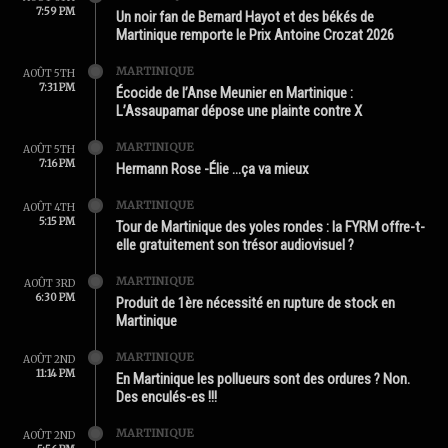
7:59 PM
Un noir fan de Bernard Hayot et des békés de
Martinique remporte le Prix Antoine Crozat 2026
MARTINIQUE
AOÛT 5TH
7:31 PM
Écocide de l’Anse Meunier en Martinique :
L’Assaupamar dépose une plainte contre X
MARTINIQUE
AOÛT 5TH
7:16 PM
Hermann Rose -Élie …ça va mieux
MARTINIQUE
AOÛT 4TH
5:15 PM
Tour de Martinique des yoles rondes : la FYRM offre-t-
elle gratuitement son trésor audiovisuel ?
MARTINIQUE
AOÛT 3RD
6:30 PM
Produit de 1ère nécessité en rupture de stock en
Martinique
MARTINIQUE
AOÛT 2ND
11:14 PM
En Martinique les pollueurs sont des ordures ? Non.
Des enculés-es !!!
MARTINIQUE
AOÛT 2ND