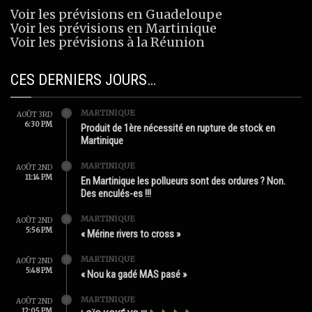
Voir les prévisions en Guadeloupe
Voir les prévisions en Martinique
Voir les prévisions à la Réunion
CES DERNIERS JOURS…
MARTINIQUE
AOÛT 3RD
6:30 PM
Produit de 1ère nécessité en rupture de stock en
Martinique
MARTINIQUE
AOÛT 2ND
11:14 PM
En Martinique les pollueurs sont des ordures ? Non.
Des enculés-es !!!
MARTINIQUE
AOÛT 2ND
5:56 PM
« Mérine rivers to cross »
MARTINIQUE
AOÛT 2ND
5:48 PM
« Nou ka gadé MAS pasé »
MARTINIQUE
AOÛT 2ND
12:05 PM