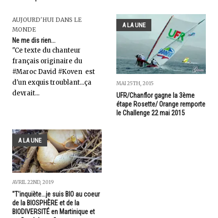
AUJOURD'HUI DANS LE
A LA UNE
MONDE
Ne me dis rien...
"Ce texte du chanteur
français originaire du
#Maroc David #Koven est
d'un exquis troublant...ça
MAI 25TH, 2015
devrait...
UFR/Chanflor gagne la 3ème
étape Rosette/ Orange remporte
le Challenge 22 mai 2015
A LA UNE
AVRIL 22ND, 2019
"T'inquiète...je suis BIO au coeur
de la BIOSPHÈRE et de la
BIODIVERSITÉ en Martinique et