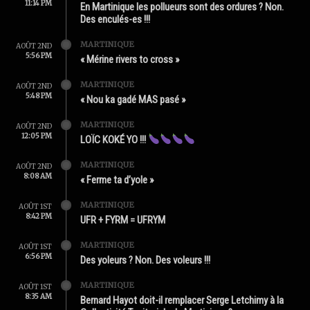
11:14 PM
En Martinique les pollueurs sont des ordures ? Non.
Des enculés-es !!!
MARTINIQUE
AOÛT 2ND
5:56 PM
« Mérine rivers to cross »
MARTINIQUE
AOÛT 2ND
5:48 PM
« Nou ka gadé MAS pasé »
MARTINIQUE
AOÛT 2ND
12:05 PM
LOÏC KOKÉ YO !!!
MARTINIQUE
AOÛT 2ND
8:08 AM
« Ferme ta d’yole »
MARTINIQUE
AOÛT 1ST
8:42 PM
UFR + FYRM = UFRYM
MARTINIQUE
AOÛT 1ST
6:56 PM
Des yoleurs ? Non. Des voleurs !!!
MARTINIQUE
AOÛT 1ST
8:35 AM
Bernard Hayot doit-il remplacer Serge Letchimy à la