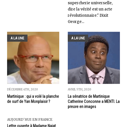
supercherie universelle,
dire la vérité est un acte
révolutionnaire." Dixit
George...
A LA UNE
A LA UNE
DÉCEMBRE 4TH, 2020
AVRIL 5TH, 2020
Martinique : qui a volé la planche
La sénatrice de Martinique
de surf de Yan Monplaisir ?
Catherine Conconne a MENTI. La
preuve en images
AUJOURD'HUI EN FRANCE
Lettre ouverte à Madame Najat