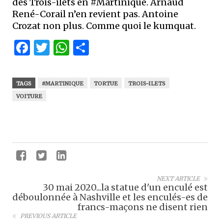
des Trois-ilets en #Martinique. Arnaud
René-Corail n’en revient pas. Antoine
Crozat non plus. Comme quoi le kumquat.
Facebook
Twitter
WhatsApp
Partager
TAGS
#MARTINIQUE
TORTUE
TROIS-ILETS
VOITURE
NEXT ARTICLE
30 mai 2020...la statue d'un enculé est
déboulonnée à Nashville et les enculés-es de
francs-maçons ne disent rien
PREVIOUS ARTICLE