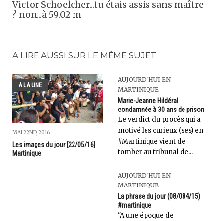
Victor Schoelcher...tu étais assis sans maître
? non...à 59.02 m
A LIRE AUSSI SUR LE MÊME SUJET
AUJOURD'HUI EN
A LA UNE
MARTINIQUE
Marie-Jeanne Hildéral
condamnée à 30 ans de prison
Le verdict du procès qui a
motivé les curieux (ses) en
MAI 22ND, 2016
#Martinique vient de
Les images du jour [22/05/16]
tomber au tribunal de...
Martinique
AUJOURD'HUI EN
MARTINIQUE
La phrase du jour (08/084/15)
#martinique
"A une époque de