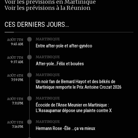
Voir les prévisions en Martinique
Voir les prévisions à la Réunion
CES DERNIERS JOURS…
MARTINIQUE
AOÛT 7TH
9:45 AM
Entre after-yole et after-gynéco
MARTINIQUE
AOÛT 7TH
9:37 AM
After-yole…Félix et bouées
MARTINIQUE
AOÛT 6TH
7:59 PM
Un noir fan de Bernard Hayot et des békés de
Martinique remporte le Prix Antoine Crozat 2026
MARTINIQUE
AOÛT 5TH
7:31 PM
Écocide de l’Anse Meunier en Martinique :
L’Assaupamar dépose une plainte contre X
MARTINIQUE
AOÛT 5TH
7:16 PM
Hermann Rose -Élie …ça va mieux