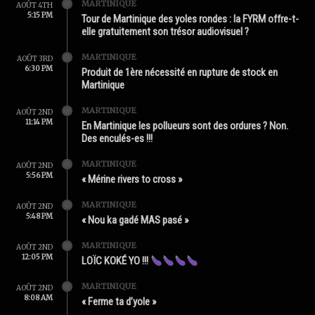
MARTINIQUE
AOÛT 4TH
5:15 PM
Tour de Martinique des yoles rondes : la FYRM offre-t-
elle gratuitement son trésor audiovisuel ?
MARTINIQUE
AOÛT 3RD
6:30 PM
Produit de 1ère nécessité en rupture de stock en
Martinique
MARTINIQUE
AOÛT 2ND
11:14 PM
En Martinique les pollueurs sont des ordures ? Non.
Des enculés-es !!!
MARTINIQUE
AOÛT 2ND
5:56 PM
« Mérine rivers to cross »
MARTINIQUE
AOÛT 2ND
5:48 PM
« Nou ka gadé MAS pasé »
MARTINIQUE
AOÛT 2ND
12:05 PM
LOÏC KOKÉ YO !!!
MARTINIQUE
AOÛT 2ND
8:08 AM
« Ferme ta d’yole »