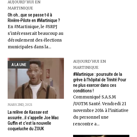
AUJOURD'HUI EN
MARTINIQUE
Oh oh...que se passe t-il à
Rivière-Pilote en #Martinique ?
En #Martinique, le #SRPJ
s'intéresserait beaucoup au
déroulement des élections
municipales dans la...
AUJOURD'HUI EN
A LA UNE
MARTINIQUE
#Martinique : poursuite de la
grève à l’hôpital de Trinité Pour
ne plus exercer dans ces
conditions !
Communiqué S.A.S.M
/UGTM Santé. Vendredi 21
MARS 2ND, 2021
novembre 2014 à l’initiative
La relève de Kassav est
du personnel une
assurée...il s'appelle Joe Mac
Guffin et c'est la nouvelle
rencontre a...
coqueluche du ZOUK