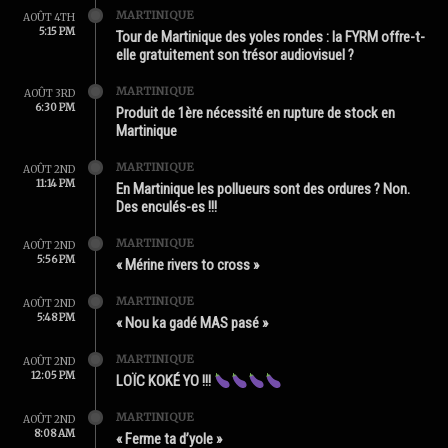
MARTINIQUE
AOÛT 4TH
5:15 PM
Tour de Martinique des yoles rondes : la FYRM offre-t-
elle gratuitement son trésor audiovisuel ?
MARTINIQUE
AOÛT 3RD
6:30 PM
Produit de 1ère nécessité en rupture de stock en
Martinique
MARTINIQUE
AOÛT 2ND
11:14 PM
En Martinique les pollueurs sont des ordures ? Non.
Des enculés-es !!!
MARTINIQUE
AOÛT 2ND
5:56 PM
« Mérine rivers to cross »
MARTINIQUE
AOÛT 2ND
5:48 PM
« Nou ka gadé MAS pasé »
MARTINIQUE
AOÛT 2ND
12:05 PM
LOÏC KOKÉ YO !!!
MARTINIQUE
AOÛT 2ND
8:08 AM
« Ferme ta d’yole »