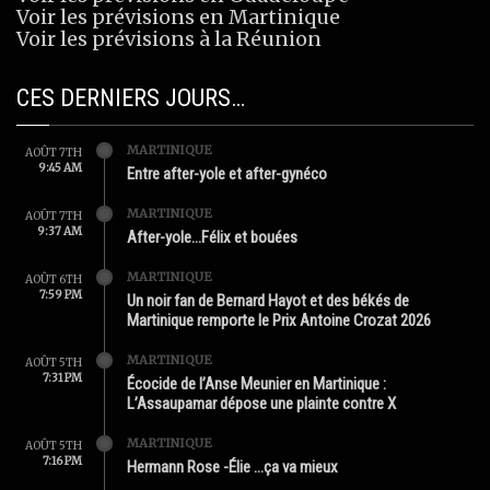
Voir les prévisions en Martinique
Voir les prévisions à la Réunion
CES DERNIERS JOURS…
MARTINIQUE
AOÛT 7TH
9:45 AM
Entre after-yole et after-gynéco
MARTINIQUE
AOÛT 7TH
9:37 AM
After-yole…Félix et bouées
MARTINIQUE
AOÛT 6TH
7:59 PM
Un noir fan de Bernard Hayot et des békés de
Martinique remporte le Prix Antoine Crozat 2026
MARTINIQUE
AOÛT 5TH
7:31 PM
Écocide de l’Anse Meunier en Martinique :
L’Assaupamar dépose une plainte contre X
MARTINIQUE
AOÛT 5TH
7:16 PM
Hermann Rose -Élie …ça va mieux