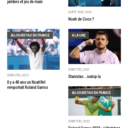
jambes et jeu de main
AOÛT 31ST, 2019
Noah de Coco ?
AUJOURD'HUI EN FRANCE
A LA UNE
JUIN 7TH, 2015
JUIN 5TH, 2023
Stanislas ...isalop la
Il y a 40 ans un Noah'Art
remportait Roland Garros
AUJOURD'HUI EN FRANCE
JUIN 5TH, 2022