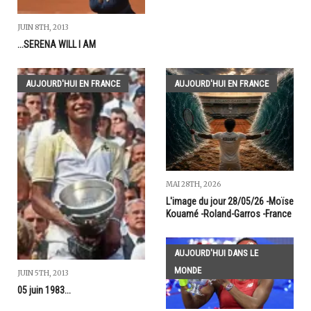
JUIN 8TH, 2013
...SERENA WILL I AM
AUJOURD'HUI EN FRANCE
AUJOURD'HUI EN FRANCE
MAI 28TH, 2026
L'image du jour 28/05/26 -Moïse
Kouamé -Roland-Garros -France
AUJOURD'HUI DANS LE
MONDE
JUIN 5TH, 2013
05 juin 1983...