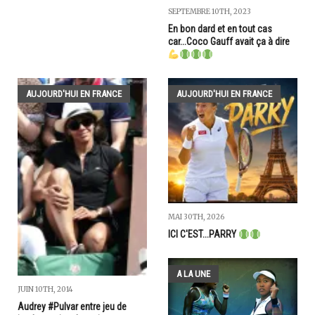
SEPTEMBRE 10TH, 2023
En bon dard et en tout cas
car...Coco Gauff avait ça à dire
AUJOURD'HUI EN FRANCE
AUJOURD'HUI EN FRANCE
MAI 30TH, 2026
ICI C'EST...PARRY
A LA UNE
JUIN 10TH, 2014
Audrey #Pulvar entre jeu de