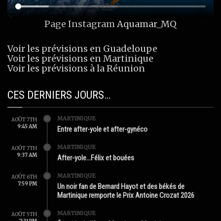
Page Instagram
Aquamar_MQ
Voir les prévisions en Guadeloupe
Voir les prévisions en Martinique
Voir les prévisions à la Réunion
CES DERNIERS JOURS…
MARTINIQUE
AOÛT 7TH
9:45 AM
Entre after-yole et after-gynéco
MARTINIQUE
AOÛT 7TH
9:37 AM
After-yole…Félix et bouées
MARTINIQUE
AOÛT 6TH
7:59 PM
Un noir fan de Bernard Hayot et des békés de
Martinique remporte le Prix Antoine Crozat 2026
MARTINIQUE
AOÛT 5TH