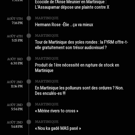
7:31 PM
Écocide de l’Anse Meunier en Martinique :
L’Assaupamar dépose une plainte contre X
MARTINIQUE
AOÛT 5TH
7:16 PM
Hermann Rose -Élie …ça va mieux
MARTINIQUE
AOÛT 4TH
5:15 PM
Tour de Martinique des yoles rondes : la FYRM offre-t-
elle gratuitement son trésor audiovisuel ?
MARTINIQUE
AOÛT 3RD
6:30 PM
Produit de 1ère nécessité en rupture de stock en
Martinique
MARTINIQUE
AOÛT 2ND
11:14 PM
En Martinique les pollueurs sont des ordures ? Non.
Des enculés-es !!!
MARTINIQUE
AOÛT 2ND
5:56 PM
« Mérine rivers to cross »
MARTINIQUE
AOÛT 2ND
5:48 PM
« Nou ka gadé MAS pasé »