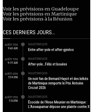
Voir les prévisions en Guadeloupe
Voir les prévisions en Martinique
Voir les prévisions à la Réunion
CES DERNIERS JOURS…
MARTINIQUE
AOÛT 7TH
9:45 AM
Entre after-yole et after-gynéco
MARTINIQUE
AOÛT 7TH
9:37 AM
After-yole…Félix et bouées
MARTINIQUE
AOÛT 6TH
7:59 PM
Un noir fan de Bernard Hayot et des békés
de Martinique remporte le Prix Antoine
Crozat 2026
MARTINIQUE
AOÛT 5TH
7:31 PM
Écocide de l’Anse Meunier en Martinique :
L’Assaupamar dépose une plainte contre X