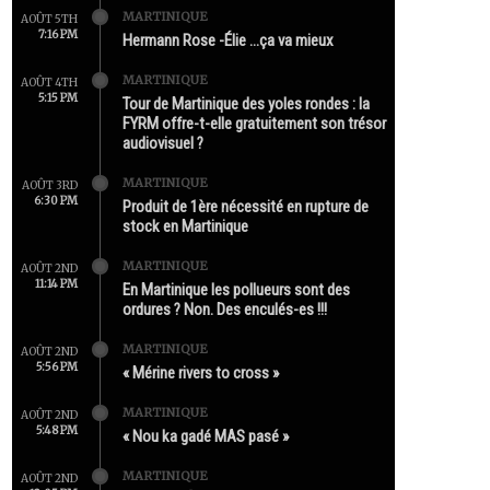
MARTINIQUE
AOÛT 5TH
7:16 PM
Hermann Rose -Élie …ça va mieux
MARTINIQUE
AOÛT 4TH
5:15 PM
Tour de Martinique des yoles rondes : la
FYRM offre-t-elle gratuitement son trésor
audiovisuel ?
MARTINIQUE
AOÛT 3RD
6:30 PM
Produit de 1ère nécessité en rupture de
stock en Martinique
MARTINIQUE
AOÛT 2ND
11:14 PM
En Martinique les pollueurs sont des
ordures ? Non. Des enculés-es !!!
MARTINIQUE
AOÛT 2ND
5:56 PM
« Mérine rivers to cross »
MARTINIQUE
AOÛT 2ND
5:48 PM
« Nou ka gadé MAS pasé »
MARTINIQUE
AOÛT 2ND