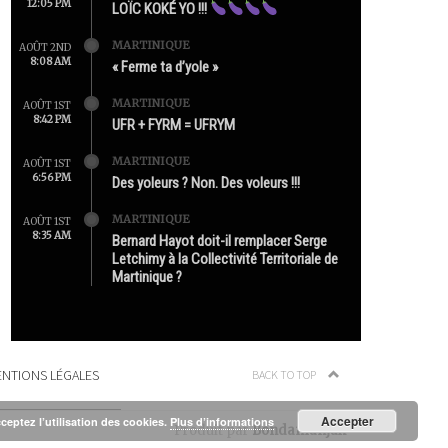
12:05 PM
LOÏC KOKÉ YO !!!
MARTINIQUE
AOÛT 2ND
8:08 AM
« Ferme ta d’yole »
MARTINIQUE
AOÛT 1ST
8:42 PM
UFR + FYRM = UFRYM
MARTINIQUE
AOÛT 1ST
6:56 PM
Des yoleurs ? Non. Des voleurs !!!
MARTINIQUE
AOÛT 1ST
8:35 AM
Bernard Hayot doit-il remplacer Serge
Letchimy à la Collectivité Territoriale de
Martinique ?
NTIONS LÉGALES
BACK TO TOP
Accepter
cceptez l’utilisation des cookies.
Plus d’informations
Produit par
Bondamanjak