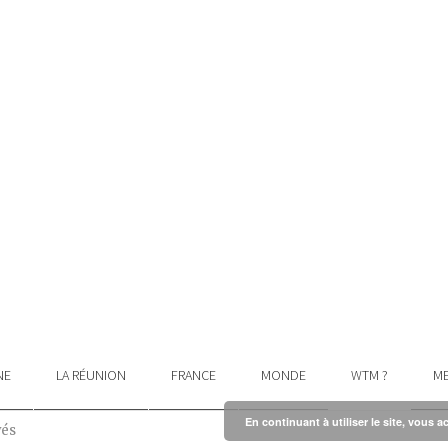
NE
LA RÉUNION
FRANCE
MONDE
WTM ?
ME
En continuant à utiliser le site, vous a
vés