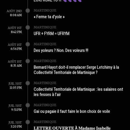
LOÏC KOKÉ YO !!!
MARTINIQUE
AOÛT 2ND
8:08 AM
« Ferme ta d’yole »
MARTINIQUE
AOÛT 1ST
8:42 PM
UFR + FYRM = UFRYM
MARTINIQUE
AOÛT 1ST
6:56 PM
Des yoleurs ? Non. Des voleurs !!!
MARTINIQUE
AOÛT 1ST
8:35 AM
Bernard Hayot doit-il remplacer Serge Letchimy à la
Collectivité Territoriale de Martinique ?
MARTINIQUE
JUIL 31ST
11:05 PM
Collectivité Territoriale de Martinique : les salaires ont
les fesses à l’air
MARTINIQUE
JUIL 31ST
9:51 PM
Gai ou pagaie il faut faire le bon choix de voile
MARTINIQUE
JUIL 31ST
3:20 PM
𝐋𝐄𝐓𝐓𝐑𝐄 𝐎𝐔𝐕𝐄𝐑𝐓𝐄 À 𝐌𝐚𝐝𝐚𝐦𝐞 𝐈𝐬𝐚𝐛𝐞𝐥𝐥𝐞