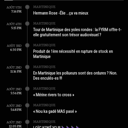
MARTINIQUE
AOÛT 5TH
7:16 PM
Hermann Rose -Élie …ça va mieux
MARTINIQUE
AOÛT 4TH
5:15 PM
Tour de Martinique des yoles rondes : la FYRM offre-t-
elle gratuitement son trésor audiovisuel ?
MARTINIQUE
AOÛT 3RD
6:30 PM
Produit de 1ère nécessité en rupture de stock en
Martinique
MARTINIQUE
AOÛT 2ND
11:14 PM
En Martinique les pollueurs sont des ordures ? Non.
Des enculés-es !!!
MARTINIQUE
AOÛT 2ND
5:56 PM
« Mérine rivers to cross »
MARTINIQUE
AOÛT 2ND
5:48 PM
« Nou ka gadé MAS pasé »
MARTINIQUE
AOÛT 2ND
12:05 PM