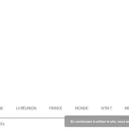
NE
LA RÉUNION
FRANCE
MONDE
WTM ?
ME
En continuant à utiliser le site, vous a
vés