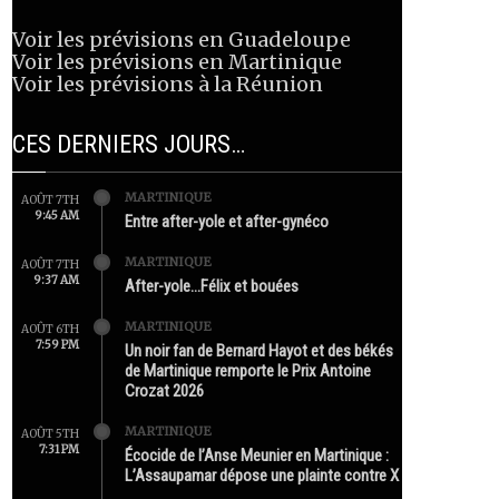
Voir les prévisions en Guadeloupe
Voir les prévisions en Martinique
Voir les prévisions à la Réunion
CES DERNIERS JOURS…
MARTINIQUE
AOÛT 7TH
9:45 AM
Entre after-yole et after-gynéco
MARTINIQUE
AOÛT 7TH
9:37 AM
After-yole…Félix et bouées
MARTINIQUE
AOÛT 6TH
7:59 PM
Un noir fan de Bernard Hayot et des békés
de Martinique remporte le Prix Antoine
Crozat 2026
MARTINIQUE
AOÛT 5TH
7:31 PM
Écocide de l’Anse Meunier en Martinique :
L’Assaupamar dépose une plainte contre X