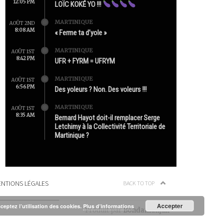
12:05 PM
LOÏC KOKÉ YO !!!
MARTINIQUE
AOÛT 2ND
8:08 AM
« Ferme ta d’yole »
MARTINIQUE
AOÛT 1ST
8:42 PM
UFR + FYRM = UFRYM
MARTINIQUE
AOÛT 1ST
6:56 PM
Des yoleurs ? Non. Des voleurs !!!
MARTINIQUE
AOÛT 1ST
8:35 AM
Bernard Hayot doit-il remplacer Serge
Letchimy à la Collectivité Territoriale de
Martinique ?
NTIONS LÉGALES
BACK TO TOP
Accepter
cceptez l’utilisation des cookies.
Plus d’informations
Produit par
Bondamanjak