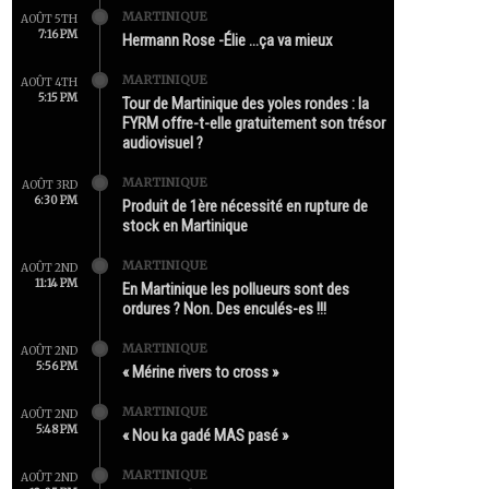
MARTINIQUE
AOÛT 5TH
7:16 PM
Hermann Rose -Élie …ça va mieux
MARTINIQUE
AOÛT 4TH
5:15 PM
Tour de Martinique des yoles rondes : la
FYRM offre-t-elle gratuitement son trésor
audiovisuel ?
MARTINIQUE
AOÛT 3RD
6:30 PM
Produit de 1ère nécessité en rupture de
stock en Martinique
MARTINIQUE
AOÛT 2ND
11:14 PM
En Martinique les pollueurs sont des
ordures ? Non. Des enculés-es !!!
MARTINIQUE
AOÛT 2ND
5:56 PM
« Mérine rivers to cross »
MARTINIQUE
AOÛT 2ND
5:48 PM
« Nou ka gadé MAS pasé »
MARTINIQUE
AOÛT 2ND