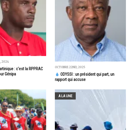
, 2024
OCTOBRE 22ND, 2025
rtinique : c'est la RPPRAC
ur Génipa
ODYSSI : un président qui part, un
rapport qui accuse
A LA UNE