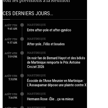
Voir les prévisions à la Réunion
CES DERNIERS JOURS…
MARTINIQUE
AOÛT 7TH
9:45 AM
Entre after-yole et after-gynéco
MARTINIQUE
AOÛT 7TH
9:37 AM
After-yole…Félix et bouées
MARTINIQUE
AOÛT 6TH
7:59 PM
Un noir fan de Bernard Hayot et des békés
de Martinique remporte le Prix Antoine
Crozat 2026
MARTINIQUE
AOÛT 5TH
7:31 PM
Écocide de l’Anse Meunier en Martinique :
L’Assaupamar dépose une plainte contre X
MARTINIQUE
AOÛT 5TH
7:16 PM
Hermann Rose -Élie …ça va mieux
MARTINIQUE