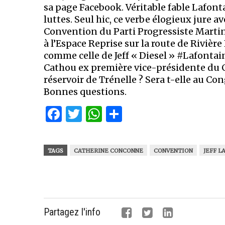
sa page Facebook. Véritable fable Lafont
luttes. Seul hic, ce verbe élogieux jure
Convention du Parti Progressiste Martini
à l’Espace Reprise sur la route de Riviè
comme celle de Jeff « Diesel » #Lafonta
Cathou ex première vice-présidente du C
réservoir de Trénelle ? Sera t-elle au Co
Bonnes questions.
Facebook
Twitter
WhatsApp
Partager
TAGS
CATHERINE CONCONNE
CONVENTION
JEFF L
Partagez l'info