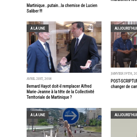
Martinique...putain...la chemise de Lucien
Saliber !!!
A LA UNE
AUJOURD'HUI
JANVIER 19TH, 2
AVRIL 21ST, 2018
POST-SCRIPTUM 
Bernard Hayot doit-il remplacer Alfred
changer de ca
Marie-Jeanne à la tête de la Collectivité
Territoriale de Martinique ?
A LA UNE
AUJOURD'HUI