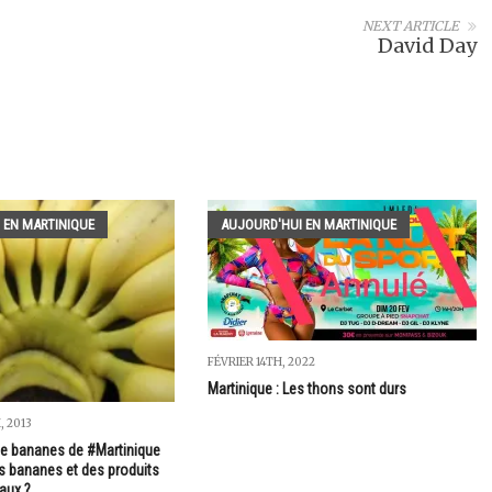
NEXT ARTICLE
David Day
 EN MARTINIQUE
AUJOURD'HUI EN MARTINIQUE
FÉVRIER 14TH, 2022
Martinique : Les thons sont durs
 2013
de bananes de #Martinique
s bananes et des produits
aux ?