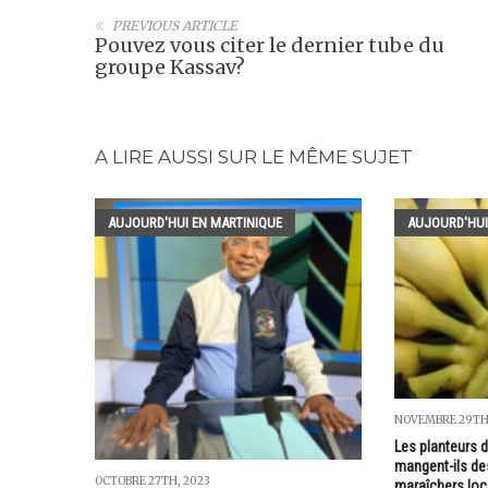
PREVIOUS ARTICLE
Pouvez vous citer le dernier tube du
groupe Kassav?
A LIRE AUSSI SUR LE MÊME SUJET
AUJOURD'HUI EN MARTINIQUE
AUJOURD'HUI
NOVEMBRE 29TH,
Les planteurs 
mangent-ils de
OCTOBRE 27TH, 2023
maraîchers loc