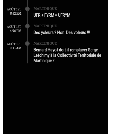
MARTINIQUE
AOÛT 1ST
8:42 PM
UFR + FYRM = UFRYM
MARTINIQUE
AOÛT 1ST
6:56 PM
Des yoleurs ? Non. Des voleurs !!!
MARTINIQUE
AOÛT 1ST
8:35 AM
Bernard Hayot doit-il remplacer Serge
Letchimy à la Collectivité Territoriale de
Martinique ?