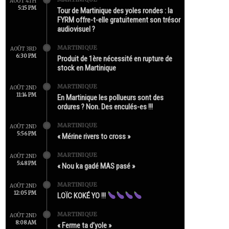
AOÛT 4TH
5:15 PM
Tour de Martinique des yoles rondes : la
FYRM offre-t-elle gratuitement son trésor
audiovisuel ?
MARTINIQUE
AOÛT 3RD
6:30 PM
Produit de 1ère nécessité en rupture de
stock en Martinique
MARTINIQUE
AOÛT 2ND
11:14 PM
En Martinique les pollueurs sont des
ordures ? Non. Des enculés-es !!!
MARTINIQUE
AOÛT 2ND
5:56 PM
« Mérine rivers to cross »
MARTINIQUE
AOÛT 2ND
5:48 PM
« Nou ka gadé MAS pasé »
MARTINIQUE
AOÛT 2ND
12:05 PM
LOÏC KOKÉ YO !!!
MARTINIQUE
AOÛT 2ND
8:08 AM
« Ferme ta d’yole »