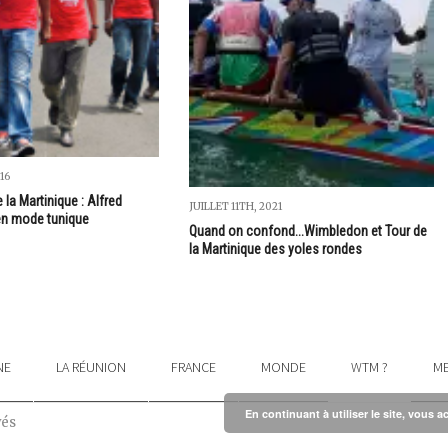
16
 la Martinique : Alfred
JUILLET 11TH, 2021
en mode tunique
Quand on confond...Wimbledon et Tour de
la Martinique des yoles rondes
NE
LA RÉUNION
FRANCE
MONDE
WTM ?
ME
En continuant à utiliser le site, vous a
vés