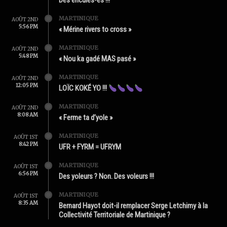
Des enculés-es !!!
MARTINIQUE
AOÛT 2ND
5:56 PM
« Mérine rivers to cross »
MARTINIQUE
AOÛT 2ND
5:48 PM
« Nou ka gadé MAS pasé »
MARTINIQUE
AOÛT 2ND
12:05 PM
LOÏC KOKÉ YO !!!
MARTINIQUE
AOÛT 2ND
8:08 AM
« Ferme ta d’yole »
MARTINIQUE
AOÛT 1ST
8:42 PM
UFR + FYRM = UFRYM
MARTINIQUE
AOÛT 1ST
6:56 PM
Des yoleurs ? Non. Des voleurs !!!
MARTINIQUE
AOÛT 1ST
8:35 AM
Bernard Hayot doit-il remplacer Serge Letchimy à la
Collectivité Territoriale de Martinique ?