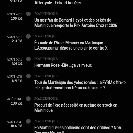
9:37 AM
After-yole…Félix et bouées
MARTINIQUE
AOÛT 6TH
7:59 PM
Un noir fan de Bernard Hayot et des békés de
Martinique remporte le Prix Antoine Crozat 2026
MARTINIQUE
AOÛT 5TH
7:31 PM
Écocide de l’Anse Meunier en Martinique :
L’Assaupamar dépose une plainte contre X
MARTINIQUE
AOÛT 5TH
7:16 PM
Hermann Rose -Élie …ça va mieux
MARTINIQUE
AOÛT 4TH
5:15 PM
Tour de Martinique des yoles rondes : la FYRM offre-t-
elle gratuitement son trésor audiovisuel ?
MARTINIQUE
AOÛT 3RD
6:30 PM
Produit de 1ère nécessité en rupture de stock en
Martinique
MARTINIQUE
AOÛT 2ND
11:14 PM
En Martinique les pollueurs sont des ordures ? Non.