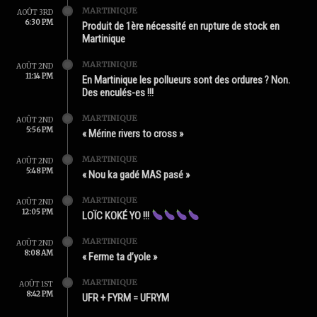
MARTINIQUE
AOÛT 3RD
6:30 PM
Produit de 1ère nécessité en rupture de stock en
Martinique
MARTINIQUE
AOÛT 2ND
11:14 PM
En Martinique les pollueurs sont des ordures ? Non.
Des enculés-es !!!
MARTINIQUE
AOÛT 2ND
5:56 PM
« Mérine rivers to cross »
MARTINIQUE
AOÛT 2ND
5:48 PM
« Nou ka gadé MAS pasé »
MARTINIQUE
AOÛT 2ND
12:05 PM
LOÏC KOKÉ YO !!!
MARTINIQUE
AOÛT 2ND
8:08 AM
« Ferme ta d’yole »
MARTINIQUE
AOÛT 1ST
8:42 PM
UFR + FYRM = UFRYM