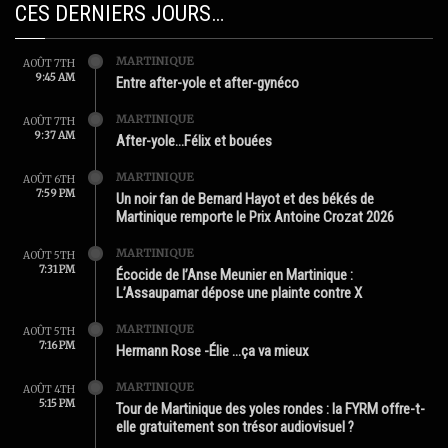
CES DERNIERS JOURS…
MARTINIQUE
AOÛT 7TH
9:45 AM
Entre after-yole et after-gynéco
MARTINIQUE
AOÛT 7TH
9:37 AM
After-yole…Félix et bouées
MARTINIQUE
AOÛT 6TH
7:59 PM
Un noir fan de Bernard Hayot et des békés de
Martinique remporte le Prix Antoine Crozat 2026
MARTINIQUE
AOÛT 5TH
7:31 PM
Écocide de l’Anse Meunier en Martinique :
L’Assaupamar dépose une plainte contre X
MARTINIQUE
AOÛT 5TH
7:16 PM
Hermann Rose -Élie …ça va mieux
MARTINIQUE
AOÛT 4TH
5:15 PM
Tour de Martinique des yoles rondes : la FYRM offre-t-
elle gratuitement son trésor audiovisuel ?