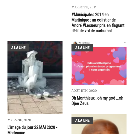
MARS 17TH, 2014
#Municipales 2014 en
Martinique : un colistier de
André #Lesueur pris en flagrant
délit de vol de carburant
A LA UNE
A LA UNE
AOÛT 11TH, 2020
Oh Monthieux...oh my god ...oh
Djee Zeus
A LA UNE
MAI 22ND, 2020
L'image du jour 22 MAI 2020 -
Martinique